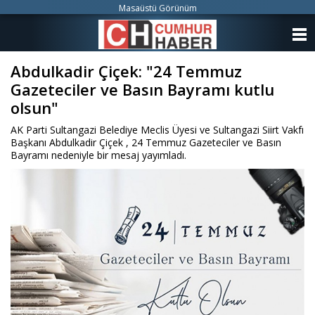
Masaüstü Görünüm
ANASAYFA
Abdulkadir Çiçek: "24 Temmuz
KATEGORİLER
Gazeteciler ve Basın Bayramı kutlu
YAZARLAR
olsun"
AK Parti Sultangazi Belediye Meclis Üyesi ve Sultangazi Siirt Vakfı
ANKETLER
Başkanı Abdulkadir Çiçek , 24 Temmuz Gazeteciler ve Basın
Bayramı nedeniyle bir mesaj yayımladı.
FOTO GALERİ
VİDEO GALERİ
KÜNYE
İLETİŞİM