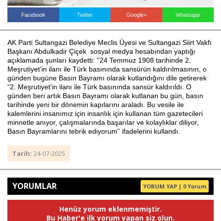
Facebook
Twitter
Google+
Whatsapp
Haberin Doğru Adresi.
AK Parti Sultangazi Belediye Meclis Üyesi ve Sultangazi Siirt Vakfı
Başkanı Abdulkadir Çiçek sosyal medya hesabından yaptığı
açıklamada şunları kaydetti: ''24 Temmuz 1908 tarihinde 2.
Meşrutiyet’in ilanı ile Türk basınında sansürün kaldırılmasının, o
günden bugüne Basın Bayramı olarak kutlandığını dile getirerek
“2. Meşrutiyet’in ilanı ile Türk basınında sansür kaldırıldı. O
günden beri artık Basın Bayramı olarak kutlanan bu gün, basın
tarihinde yeni bir dönemin kapılarını araladı. Bu vesile ile
kalemlerini insanımız için insanlık için kullanan tüm gazetecileri
minnetle anıyor, çalışmalarında başarılar ve kolaylıklar diliyor,
Basın Bayramlarını tebrik ediyorum” ifadelerini kullandı.
Tarih:
24-07-2025
YORUMLAR
YORUM YAP | 0 Yorum
Henüz yorum eklenmemiştir.
Bu Haber'e ilk yorum yapan siz olun.