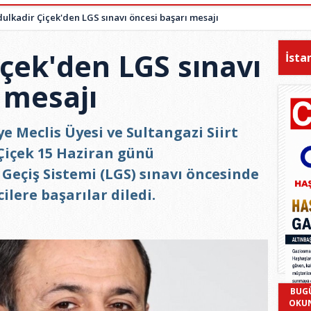
ulkadir Çiçek'den LGS sınavı öncesi başarı mesajı
çek'den LGS sınavı
İsta
 mesajı
e Meclis Üyesi ve Sultangazi Siirt
Çiçek 15 Haziran günü
 Geçiş Sistemi (LGS) sınavı öncesinde
lere başarılar diledi.
BUG
OKU