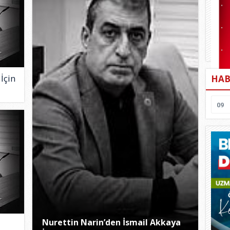
İçin
HAB
09
Nurettin Narin’den İsmail Akkaya