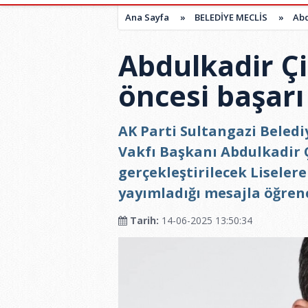
Ana Sayfa
»
BELEDİYE MECLİS
»
Abd
Abdulkadir Çi
öncesi başarı
AK Parti Sultangazi Belediy
Vakfı Başkanı Abdulkadir 
gerçekleştirilecek Liselere
yayımladığı mesajla öğrenci
Tarih:
14-06-2025 13:50:34