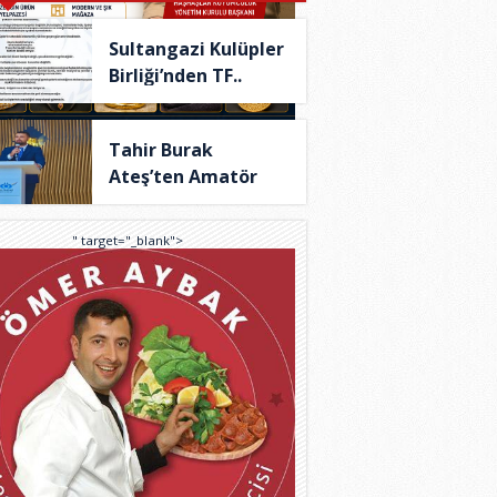
Sultangazi Kulüpler
Birliği’nden TF..
Tahir Burak
Ateş’ten Amatör
Spor İç..
" target="_blank">