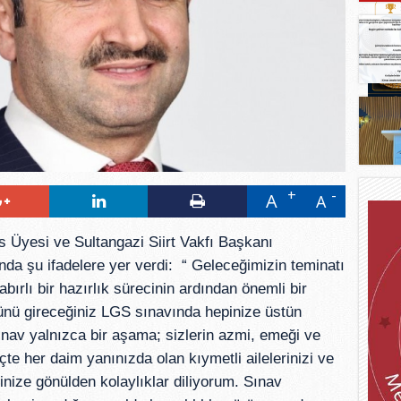
A
A
s Üyesi ve Sultangazi Siirt Vakfı Başkanı
da şu ifadelere yer verdi: “ Geleceğimizin teminatı
bırlı bir hazırlık sürecinin ardından önemli bir
nü gireceğiniz LGS sınavında hepinize üstün
ınav yalnızca bir aşama; sizlerin azmi, emeği ve
çte her daim yanınızda olan kıymetli ailelerinizi ve
pinize gönülden kolaylıklar diliyorum. Sınav