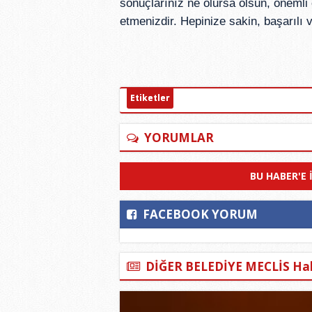
sonuçlarınız ne olursa olsun, önemli
etmenizdir. Hepinize sakin, başarılı v
Etiketler
YORUMLAR
BU HABER'E 
FACEBOOK YORUM
DİĞER BELEDİYE MECLİS Hab