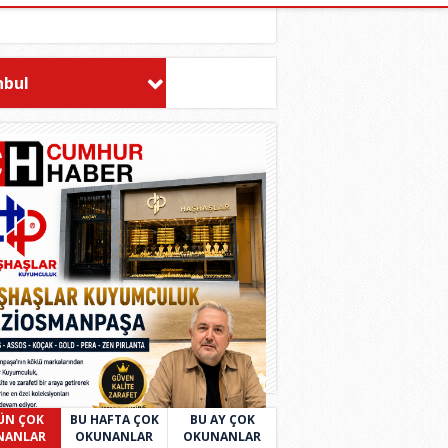
nbul
ÜN ÇOK
BU HAFTA ÇOK
BU AY ÇOK
NANLAR
OKUNANLAR
OKUNANLAR