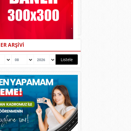
ER ARŞİVİ
08
2026