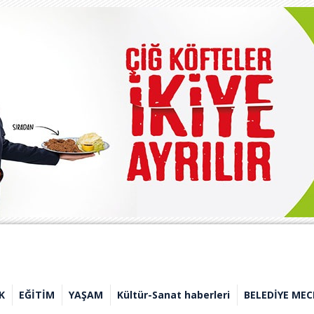
K
EĞİTİM
YAŞAM
Kültür-Sanat haberleri
BELEDİYE MEC