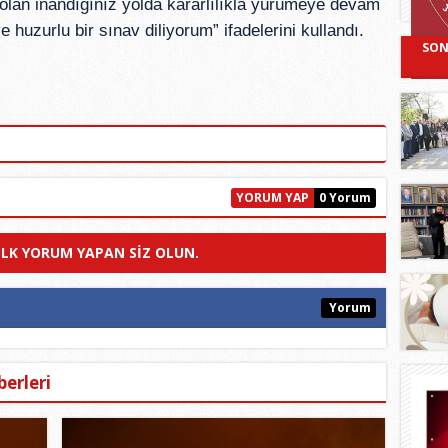
 olan inandığınız yolda kararlılıkla yürümeye devam
e huzurlu bir sınav diliyorum” ifadelerini kullandı.
SON
YORUM YAP
0 Yorum
ILK YORUM YAPAN SIZ OLUN.
Yorum
erleri