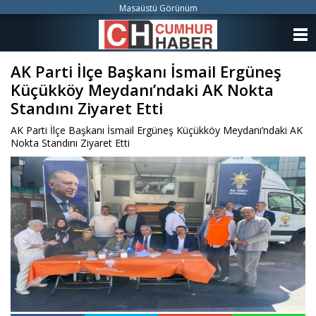
Masaüstü Görünüm
ANASAYFA
AK Parti İlçe Başkanı İsmail Ergüneş
KATEGORİLER
Küçükköy Meydanı’ndaki AK Nokta
YAZARLAR
Standını Ziyaret Etti
AK Parti İlçe Başkanı İsmail Ergüneş Küçükköy Meydanı’ndaki AK
ANKETLER
Nokta Standını Ziyaret Etti
FOTO GALERİ
VİDEO GALERİ
KÜNYE
İLETİŞİM