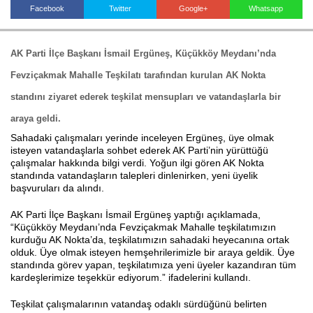
Facebook
Twitter
Google+
Whatsapp
Haberin Doğru Adresi.
AK Parti İlçe Başkanı İsmail Ergüneş, Küçükköy Meydanı’nda
Fevziçakmak Mahalle Teşkilatı tarafından kurulan AK Nokta
standını ziyaret ederek teşkilat mensupları ve vatandaşlarla bir
araya geldi.
Sahadaki çalışmaları yerinde inceleyen Ergüneş, üye olmak
isteyen vatandaşlarla sohbet ederek AK Parti’nin yürüttüğü
çalışmalar hakkında bilgi verdi. Yoğun ilgi gören AK Nokta
standında vatandaşların talepleri dinlenirken, yeni üyelik
başvuruları da alındı.
AK Parti İlçe Başkanı İsmail Ergüneş yaptığı açıklamada,
“Küçükköy Meydanı’nda Fevziçakmak Mahalle teşkilatımızın
kurduğu AK Nokta’da, teşkilatımızın sahadaki heyecanına ortak
olduk. Üye olmak isteyen hemşehrilerimizle bir araya geldik. Üye
standında görev yapan, teşkilatımıza yeni üyeler kazandıran tüm
kardeşlerimize teşekkür ediyorum.” ifadelerini kullandı.
Teşkilat çalışmalarının vatandaş odaklı sürdüğünü belirten