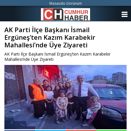
Masaüstü Görünüm
ANASAYFA
AK Parti İlçe Başkanı İsmail
KATEGORİLER
Ergüneş’ten Kazım Karabekir
YAZARLAR
Mahallesi’nde Üye Ziyareti
AK Parti İlçe Başkanı İsmail Ergüneş’ten Kazım Karabekir
ANKETLER
Mahallesi’nde Üye Ziyareti
FOTO GALERİ
VİDEO GALERİ
KÜNYE
İLETİŞİM