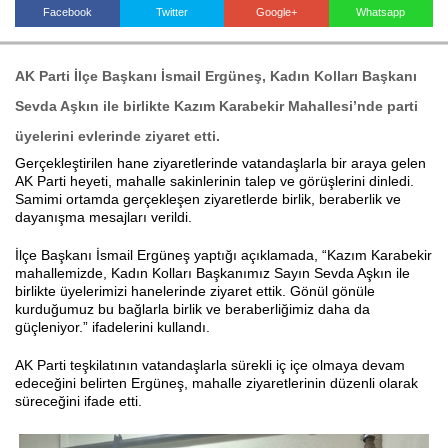
Facebook
Twitter
Google+
Whatsapp
Haberin Doğru Adresi.
AK Parti İlçe Başkanı İsmail Ergüneş, Kadın Kolları Başkanı
Sevda Aşkın ile birlikte Kazım Karabekir Mahallesi’nde parti
üyelerini evlerinde ziyaret etti.
Gerçekleştirilen hane ziyaretlerinde vatandaşlarla bir araya gelen
AK Parti heyeti, mahalle sakinlerinin talep ve görüşlerini dinledi.
Samimi ortamda gerçekleşen ziyaretlerde birlik, beraberlik ve
dayanışma mesajları verildi.
İlçe Başkanı İsmail Ergüneş yaptığı açıklamada, “Kazım Karabekir
mahallemizde, Kadın Kolları Başkanımız Sayın Sevda Aşkın ile
birlikte üyelerimizi hanelerinde ziyaret ettik. Gönül gönüle
kurduğumuz bu bağlarla birlik ve beraberliğimiz daha da
güçleniyor.” ifadelerini kullandı.
AK Parti teşkilatının vatandaşlarla sürekli iç içe olmaya devam
edeceğini belirten Ergüneş, mahalle ziyaretlerinin düzenli olarak
süreceğini ifade etti.