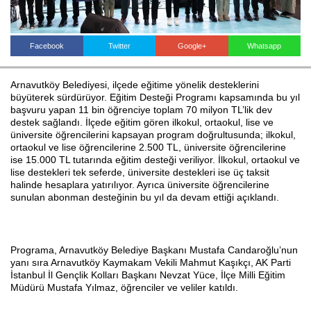
Facebook
Twitter
Google+
Whatsapp
Haberin Doğru Adresi.
Arnavutköy Belediyesi, ilçede eğitime yönelik desteklerini
büyüterek sürdürüyor. Eğitim Desteği Programı kapsamında bu yıl
başvuru yapan 11 bin öğrenciye toplam 70 milyon TL’lik dev
destek sağlandı. İlçede eğitim gören ilkokul, ortaokul, lise ve
üniversite öğrencilerini kapsayan program doğrultusunda; ilkokul,
ortaokul ve lise öğrencilerine 2.500 TL, üniversite öğrencilerine
ise 15.000 TL tutarında eğitim desteği veriliyor. İlkokul, ortaokul ve
lise destekleri tek seferde, üniversite destekleri ise üç taksit
halinde hesaplara yatırılıyor. Ayrıca üniversite öğrencilerine
sunulan abonman desteğinin bu yıl da devam ettiği açıklandı.
Programa, Arnavutköy Belediye Başkanı Mustafa Candaroğlu’nun
yanı sıra Arnavutköy Kaymakam Vekili Mahmut Kaşıkçı, AK Parti
İstanbul İl Gençlik Kolları Başkanı Nevzat Yüce, İlçe Milli Eğitim
Müdürü Mustafa Yılmaz, öğrenciler ve veliler katıldı.