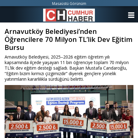
Masaüstü Görünüm
ANASAYFA
Arnavutköy Belediyesi’nden
KATEGORİLER
Öğrencilere 70 Milyon TL’lik Dev Eğitim
YAZARLAR
Bursu
Arnavutköy Belediyesi, 2025–2026 eğitim öğretim yılı
ANKETLER
kapsamında ilçede yaşayan 11 bin öğrenciye toplam 70 milyon
TL’lik dev eğitim desteği sağladı. Başkan Mustafa Candaroğlu,
“Eğitim bizim kırmızı çizgimizdir” diyerek gençlere yönelik
FOTO GALERİ
yatırımların kararlılıkla sürdüğünü belirtti.
VİDEO GALERİ
KÜNYE
İLETİŞİM