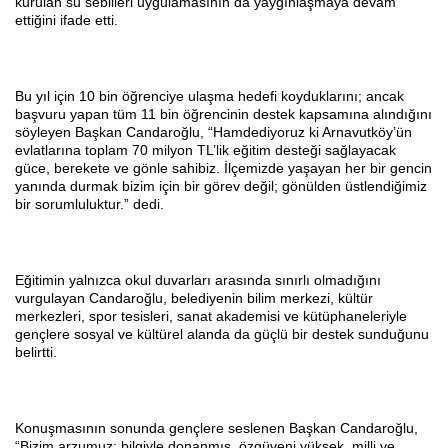
kurulan su sebilleri uygulamasının da yaygınlaşmaya devam
ettiğini ifade etti.
Bu yıl için 10 bin öğrenciye ulaşma hedefi koyduklarını; ancak
başvuru yapan tüm 11 bin öğrencinin destek kapsamına alındığını
söyleyen Başkan Candaroğlu, “Hamdediyoruz ki Arnavutköy’ün
evlatlarına toplam 70 milyon TL’lik eğitim desteği sağlayacak
güce, berekete ve gönle sahibiz. İlçemizde yaşayan her bir gencin
yanında durmak bizim için bir görev değil; gönülden üstlendiğimiz
bir sorumluluktur.” dedi.
Eğitimin yalnızca okul duvarları arasında sınırlı olmadığını
vurgulayan Candaroğlu, belediyenin bilim merkezi, kültür
merkezleri, spor tesisleri, sanat akademisi ve kütüphaneleriyle
gençlere sosyal ve kültürel alanda da güçlü bir destek sunduğunu
belirtti.
Konuşmasının sonunda gençlere seslenen Başkan Candaroğlu,
“Bizim arzumuz; bilgiyle donanmış, özgüveni yüksek, milli ve