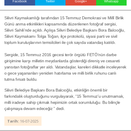
Facebook
Twitter
Google+
Whatsapp
Silivri Kaymakamlığı tarafından 15 Temmuz Demokrasi ve Millî Birlik
Haberin Doğru Adresi.
Günü anma etkinlikleri kapsamında düzenlenen fotoğraf sergisi,
Silivri Sahili’nde açıldı. Açılışa Silivri Belediye Başkanı Bora Balcıoğlu,
Silivri Kaymakamı Tolga Toğan, ilçe protokolü, siyasi parti ve sivil
toplum kuruluşlarının temsilcileri ile çok sayıda vatandaş katıldı.
Sergide, 15 Temmuz 2016 gecesi terör örgütü FETÖ’nün darbe
girişimine karşı milletin meydanlarda gösterdiği direniş ve cesareti
yansıtan fotoğraflar yer aldı. Vatandaşlar, kareleri dikkatle inceleyerek
o gece yaşananları yeniden hatırlama ve milli birlik ruhunu canlı
tutma fırsatı buldu.
Silivri Belediye Başkanı Bora Balcıoğlu, etkinliğin önemli bir
farkındalık oluşturduğunu vurgulayarak, “15 Temmuz’u unutmamak,
milli iradeye sahip çıkmak hepimizin ortak sorumluluğu. Bu bilinçle
çalışmaya devam edeceğiz ” dedi.
Tarih:
16-07-2025