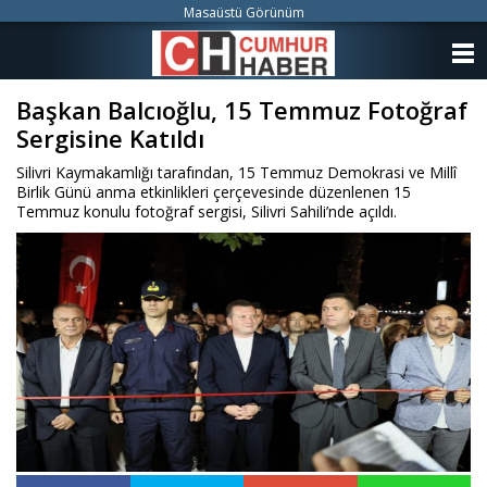
Masaüstü Görünüm
ANASAYFA
Başkan Balcıoğlu, 15 Temmuz Fotoğraf
KATEGORİLER
Sergisine Katıldı
YAZARLAR
Silivri Kaymakamlığı tarafından, 15 Temmuz Demokrasi ve Millî
Birlik Günü anma etkinlikleri çerçevesinde düzenlenen 15
ANKETLER
Temmuz konulu fotoğraf sergisi, Silivri Sahili’nde açıldı.
FOTO GALERİ
VİDEO GALERİ
KÜNYE
İLETİŞİM