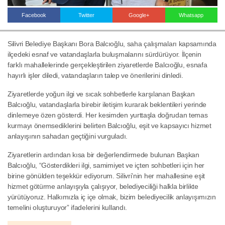
Facebook
Twitter
Google+
Whatsapp
Haberin Doğru Adresi.
Silivri Belediye Başkanı Bora Balcıoğlu, saha çalışmaları kapsamında
ilçedeki esnaf ve vatandaşlarla buluşmalarını sürdürüyor. İlçenin
farklı mahallelerinde gerçekleştirilen ziyaretlerde Balcıoğlu, esnafa
hayırlı işler diledi, vatandaşların talep ve önerilerini dinledi.
Ziyaretlerde yoğun ilgi ve sıcak sohbetlerle karşılanan Başkan
Balcıoğlu, vatandaşlarla birebir iletişim kurarak beklentileri yerinde
dinlemeye özen gösterdi. Her kesimden yurttaşla doğrudan temas
kurmayı önemsediklerini belirten Balcıoğlu, eşit ve kapsayıcı hizmet
anlayışının sahadan geçtiğini vurguladı.
Ziyaretlerin ardından kısa bir değerlendirmede bulunan Başkan
Balcıoğlu, “Gösterdikleri ilgi, samimiyet ve içten sohbetleri için her
birine gönülden teşekkür ediyorum. Silivri’nin her mahallesine eşit
hizmet götürme anlayışıyla çalışıyor, belediyeciliği halkla birlikte
yürütüyoruz. Halkımızla iç içe olmak, bizim belediyecilik anlayışımızın
temelini oluşturuyor” ifadelerini kullandı.