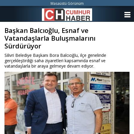
Masaüstü Görünüm
ANASAYFA
Başkan Balcıoğlu, Esnaf ve
KATEGORİLER
Vatandaşlarla Buluşmalarını
YAZARLAR
Sürdürüyor
Silivri Belediye Başkanı Bora Balcıoğlu, ilçe genelinde
ANKETLER
gerçekleştirdiği saha ziyaretleri kapsamında esnaf ve
vatandaşlarla bir araya gelmeye devam ediyor.
FOTO GALERİ
VİDEO GALERİ
KÜNYE
İLETİŞİM