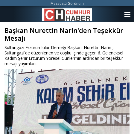
Masaüstü Görünüm
ANASAYFA
Başkan Nurettin Narin'den Teşekkür
KATEGORİLER
Mesajı
YAZARLAR
Sultangazi Erzurumlular Derneği Başkanı Nurettin Narin ,
Sultangazi'de düzenlenen ve coşku içinde geçen 6. Geleneksel
ANKETLER
Kadim Şehir Erzurum Yöresel Günleri’nin ardından bir teşekkür
mesajı yayımladı.
FOTO GALERİ
VİDEO GALERİ
KÜNYE
İLETİŞİM