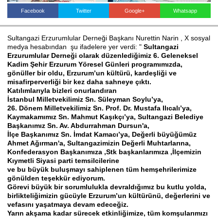
Facebook
Twitter
Google+
Whatsapp
Haberin Doğru Adresi.
Sultangazi Erzurumlular Derneği Başkanı Nurettin Narin , X sosyal
medya hesabından şu ifadelere yer verdi: "
Sultangazi
Erzurumlular Derneği olarak düzenlediğimiz 6. Geleneksel
Kadim Şehir Erzurum Yöresel Günleri programımızda,
gönüller bir oldu, Erzurum’un kültürü, kardeşliği ve
misafirperverliği bir kez daha sahneye çıktı.
Katılımlarıyla bizleri onurlandıran
İstanbul Milletvekilimiz Sn. Süleyman Soylu’ya,
26. Dönem Milletvekilimiz Sn. Prof. Dr. Mustafa Ilıcalı’ya,
Kaymakamımız Sn. Mahmut Kaşıkçı’ya, Sultangazi Belediye
Başkanımız Sn. Av. Abdurrahman Dursun'a,
İlçe Başkanımız Sn. İmdat Kamacı’ya, Değerli büyüğümüz
Ahmet Ağırman'a, Sultangazimizin Değerli Muhtarlarına,
Konfederasyon Başkanımıza ,Stk başkanlarımıza ,İlçemizin
Kıymetli Siyasi parti temsilcilerine
ve bu büyük buluşmayı sahiplenen tüm hemşehrilerimize
gönülden teşekkür ediyorum.
Görevi büyük bir sorumlulukla devraldığımız bu kutlu yolda,
birlikteliğimizin gücüyle Erzurum’un kültürünü, değerlerini ve
vefasını yaşatmaya devam edeceğiz.
Yarın akşama kadar sürecek etkinliğimize, tüm komşularımızı