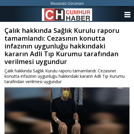
Masaüstü Görünüm
ANASAYFA
Çalık hakkında Sağlık Kurulu raporu
KATEGORİLER
tamamlandı: Cezasının konutta
YAZARLAR
infazının uygunluğu hakkındaki
kararın Adli Tıp Kurumu tarafından
ANKETLER
verilmesi uygundur
Çalık hakkında Sağlık Kurulu raporu tamamlandı: Cezasının
FOTO GALERİ
konutta infazının uygunluğu hakkındaki kararın Adli Tıp Kurumu
tarafından verilmesi uygundur
VİDEO GALERİ
KÜNYE
İLETİŞİM