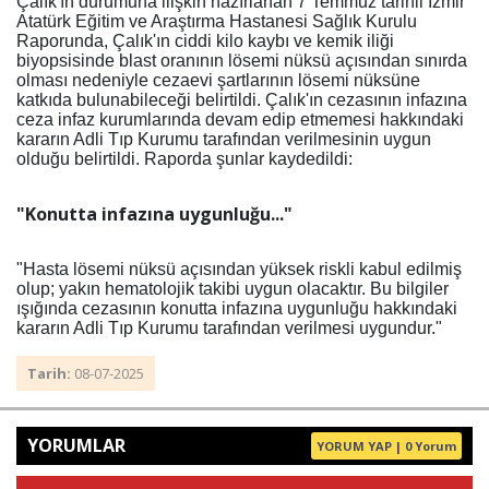
Çalık'ın durumuna ilişkin hazırlanan 7 Temmuz tarihli İzmir
Atatürk Eğitim ve Araştırma Hastanesi Sağlık Kurulu
Raporunda, Çalık'ın ciddi kilo kaybı ve kemik iliği
biyopsisinde blast oranının lösemi nüksü açısından sınırda
olması nedeniyle cezaevi şartlarının lösemi nüksüne
katkıda bulunabileceği belirtildi. Çalık'ın cezasının infazına
ceza infaz kurumlarında devam edip etmemesi hakkındaki
kararın Adli Tıp Kurumu tarafından verilmesinin uygun
olduğu belirtildi. Raporda şunlar kaydedildi:
"Konutta infazına uygunluğu..."
"Hasta lösemi nüksü açısından yüksek riskli kabul edilmiş
olup; yakın hematolojik takibi uygun olacaktır. Bu bilgiler
ışığında cezasının konutta infazına uygunluğu hakkındaki
kararın Adli Tıp Kurumu tarafından verilmesi uygundur."
Tarih:
08-07-2025
YORUMLAR
YORUM YAP | 0 Yorum