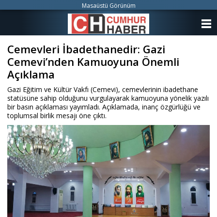
Masaüstü Görünüm
ANASAYFA
Cemevleri İbadethanedir: Gazi
KATEGORİLER
Cemevi’nden Kamuoyuna Önemli
YAZARLAR
Açıklama
Gazi Eğitim ve Kültür Vakfı (Cemevi), cemevlerinin ibadethane
ANKETLER
statüsüne sahip olduğunu vurgulayarak kamuoyuna yönelik yazılı
bir basın açıklaması yayımladı. Açıklamada, inanç özgürlüğü ve
toplumsal birlik mesajı öne çıktı.
FOTO GALERİ
VİDEO GALERİ
KÜNYE
İLETİŞİM