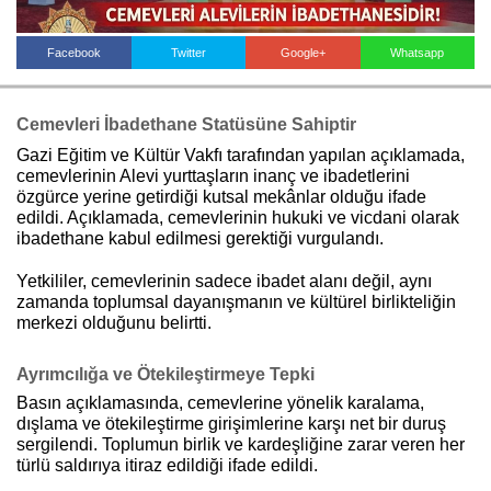
Facebook
Twitter
Google+
Whatsapp
Haberin Doğru Adresi.
Cemevleri İbadethane Statüsüne Sahiptir
Gazi Eğitim ve Kültür Vakfı tarafından yapılan açıklamada,
cemevlerinin Alevi yurttaşların inanç ve ibadetlerini
özgürce yerine getirdiği kutsal mekânlar olduğu ifade
edildi. Açıklamada, cemevlerinin hukuki ve vicdani olarak
ibadethane kabul edilmesi gerektiği vurgulandı.
Yetkililer, cemevlerinin sadece ibadet alanı değil, aynı
zamanda toplumsal dayanışmanın ve kültürel birlikteliğin
merkezi olduğunu belirtti.
Ayrımcılığa ve Ötekileştirmeye Tepki
Basın açıklamasında, cemevlerine yönelik karalama,
dışlama ve ötekileştirme girişimlerine karşı net bir duruş
sergilendi. Toplumun birlik ve kardeşliğine zarar veren her
türlü saldırıya itiraz edildiği ifade edildi.