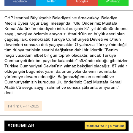
Facebook
Twitter
Google+
Whatsapp
CHP İstanbul Büyükşehir Belediyesi ve Arnavutköy Belediye
Haberin Doğru Adresi.
Meclis Üyesi Uğur Dağ mesajında; “Ulu Önderimiz Mustafa
Kemal Atatürk’ün ebediyete intikal edişinin 87. yıl dönümünde onu
saygı, sevgi ve özlemle anıyoruz. Atatürk’ün en büyük eseri olan
çağdaş, laik, demokratik Türkiye Cumhuriyeti Devleti ve O’nun
devrimleri sonsuza dek yaşayacaktır. O yalnızca Türkiye’nin değil,
tüm dünya tarihinin seyrini değiştiren dahi bir liderdir. "Benim
naçiz vücudum elbet bir gün toprak olacaktır, ancak Türkiye
Cumhuriyeti ilelebet payidar kalacaktır" sözünde olduğu gibi bizler,
Türkiye Cumhuriyeti Devleti’nin yılmaz bekçileri olacağız. 87 yıldır
olduğu gibi bugünde, yarın da onun yolunda emin adımlarla
yürümeye devam edeceğiz. Bağımsızlığımızın sembolü ve
Cumhuriyetimizin kurucusu Ulu önderimiz Gazi Mustafa Kemal
Atatürk’ü sevgi, saygı, rahmet ve sonsuz şükranla anıyorum.”
dedi.
Tarih:
07-11-2025
YORUMLAR
YORUM YAP | 0 Yorum