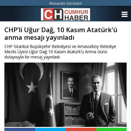
Masaüstü Görünüm
ANASAYFA
CHP’li Uğur Dağ, 10 Kasım Atatürk'ü
KATEGORİLER
anma mesajı yayınladı
YAZARLAR
CHP İstanbul Büyükşehir Belediyesi ve Arnavutköy Belediye
Meclis Üyesi Uğur Dağ 10 Kasım Atatürk'ü Anma Günü
ANKETLER
dolayısıyla bir mesaj yayınladı.
FOTO GALERİ
VİDEO GALERİ
KÜNYE
İLETİŞİM