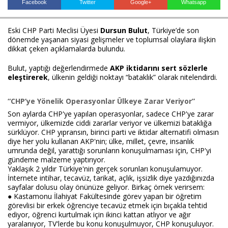
Facebook
Twitter
Google+
Whatsapp
Eski CHP Parti Meclisi Üyesi
Dursun Bulut
, Türkiye’de son
Haberin Doğru Adresi.
dönemde yaşanan siyasi gelişmeler ve toplumsal olaylara ilişkin
dikkat çeken açıklamalarda bulundu.
Bulut, yaptığı değerlendirmede
AKP iktidarını sert sözlerle
eleştirerek
, ülkenin geldiği noktayı “bataklık” olarak nitelendirdi.
“CHP’ye Yönelik Operasyonlar Ülkeye Zarar Veriyor”
Son aylarda CHP'ye yapılan operasyonlar, sadece CHP'ye zarar
vermiyor, ülkemizde ciddi zararlar veriyor ve ülkemizi bataklığa
sürklüyor. CHP yıpransın, birinci parti ve iktidar alternatifi olmasın
diye her yolu kullanan AKP'nin; ülke, millet, çevre, insanlık
umrunda değil, yarattığı sorunların konuşulmaması için, CHP'yi
gündeme malzeme yaptırıyor.
Yaklaşık 2 yıldır Türkiye'nin gerçek sorunları konuşulamuyor.
İnternete intihar, tecavüz, tarikat, açlık, işsizlik diye yazdığınızda
sayfalar dolusu olay önünüze geliyor. Birkaç örnek verirsem:
● Kastamonu İlahiyat Fakültesinde görev yapan bir öğretim
görevlisi bir erkek öğrenciye tecavüz etmek için bıçakla tehtid
ediyor, öğrenci kurtulmak için ikinci kattan atlıyor ve ağır
yaralanıyor, TV'lerde bu konu konuşulmuyor, CHP konuşuluyor.