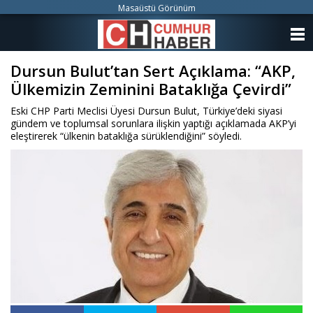
Masaüstü Görünüm
ANASAYFA
Dursun Bulut’tan Sert Açıklama: “AKP,
KATEGORİLER
Ülkemizin Zeminini Bataklığa Çevirdi”
YAZARLAR
Eski CHP Parti Meclisi Üyesi Dursun Bulut, Türkiye’deki siyasi
gündem ve toplumsal sorunlara ilişkin yaptığı açıklamada AKP’yi
ANKETLER
eleştirerek “ülkenin bataklığa sürüklendiğini” söyledi.
FOTO GALERİ
VİDEO GALERİ
KÜNYE
İLETİŞİM