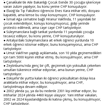
● Çanakkale'de Aile Bakanlığı Çocuk Evinde 30 çocuğa işkenceye
varan zulüm yapılıyor, bu konu yerine CHP konuşuluyor.
● Elazığ'da Tıp Fakültesi öğrencisi Enes Kara intihar etti, dosyası
kapatıldı, ama kimse bu olayı konuşmuyor, CHP konuşuluyor.
● İsmail Ağa cematine bağlı Hiranur Vakfında, 11 yaşındaki bir
çocuk evlendiriliyor, konuyu konuşmuyoruz, gidip yerinde
protesto edilmedi, ama cayır cayır CHP tartıştırılıyor.
● Süleymancılara bağlı tarikat yurdunda 11 yaşındaki çocuğa
tecavüz ediliyor, bu konu yerine, CHP konuşuturulıyor.
● Antalya'daki Süleymancılara ait erkek öğrenci yurdunda 10
erkek öğrenci istismar ediliyor, bunu konuşamıyoruz, ama CHP
tartıştırılıyor.
● Umut Vakfı'nın yaptığı açıklamada, son 10 yılda geçinemedikleri
için tam 5000 kişinin intihar etmiş. Bu konuşulmuyor, ama CHP
tartıştırılıyor.
● Zeytinburnu'nda genç bir çift, geçinmek için yoksulluk çekerken
umutları tükenince intihar ediyorlar, ama bunun yerine, CHP
tartıştırılıyor.
● Eskişehir'de yurtta kalan iki öğrenci yoksulluktan dolayı kısa
aralıklarla intihar ediyor, bu konuşulmuyor, ama CHP,
tartıştırılmaya devam ediliyor.
● 2002 yılında şu, ya da bu nedenle 2301 kişi intihar ediyor, bu
intiharlar 2024 yılında 4460 kişiye ulaşıyor. Yani intihar vakaları,
2002 ve 2024 kıyaslandığında iki katına çıkmış, bu konuşulmuyor,
CHP tartıştırılıyor.