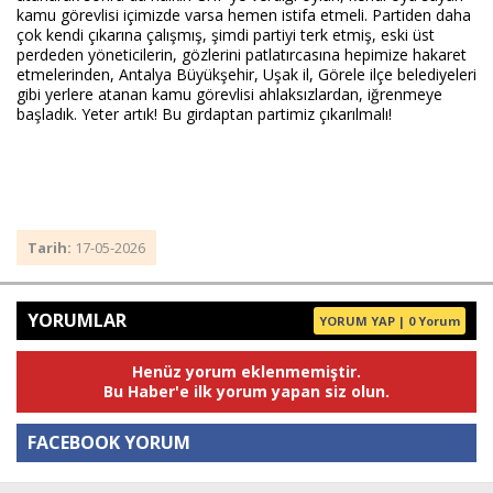
kamu görevlisi içimizde varsa hemen istifa etmeli. Partiden daha
çok kendi çıkarına çalışmış, şimdi partiyi terk etmiş, eski üst
perdeden yöneticilerin, gözlerini patlatırcasına hepimize hakaret
etmelerinden, Antalya Büyükşehir, Uşak il, Görele ilçe belediyeleri
gibi yerlere atanan kamu görevlisi ahlaksızlardan, iğrenmeye
başladık. Yeter artık! Bu girdaptan partimiz çıkarılmalı!
Tarih:
17-05-2026
YORUMLAR
YORUM YAP | 0 Yorum
Henüz yorum eklenmemiştir.
Bu Haber'e ilk yorum yapan siz olun.
FACEBOOK YORUM