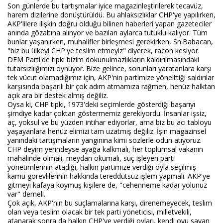
Son günlerde bu tartışmalar iyice magazinleştirilerek tecavüz,
harem dizilerine dönüştürüldü. Bu ahlaksızlıklar CHP'ye yapılırken,
AKP'lilere ilişkin doğru olduğu bilinen haberleri yapan gazeteciler
anında gözaltına alınyor ve bazıları aylarca tutuklu kalıyor. Tüm
bunlar yaşanırken, muhalifler birleşmesi gerekirken, Sn.Babacan,
"biz bu ülkeyi CHP'ye teslim etmeyiz" diyerek, racon kesiyor.
DEM Parti'de tıpkı bizim dokunulmazlıkların kaldırılmasındaki
tutarsızlıığımızı oynuyor. Bize gelince, sorunları yaratanlara karşı
tek vücut olamadığımız için, AKP'nin partimize yönelttiği saldırılar
karşısında başarılı bir çok adım atmamıza rağmen, henüz halktan
açık ara bir destek almış değiliz.
Oysa ki, CHP tıpkı, 1973'deki seçimlerde gösterdiği başarıyı
şimdiye kadar çoktan göstermemiz gerekiyordu. İnsanlar işsiz,
aç, yoksul ve bu yüzden intihar ediyorlar, ama biz bu acı tabloyu
yaşayanlara henüz elimizi tam uzatmış değiliz. İşin magazinsel
yanındaki tartışmaların yangınına kimi sözlerle odun atıyoruz.
CHP deyim yerindeyse ayağa kalkmalı, her toplumsal vakanın
mahalinde olmalı, meydan okumalı, suç işleyen parti
yönetimlerinin atadığı, halkın partimize verdiği oyla seçilmiş
kamu görevlilerinin hakkında tereddütsüz işlem yapmalı. AKP'ye
gitmeyi kafaya koymuş kişilere de, "cehenneme kadar yolunuz
var" demeli.
Çok açık, AKP'nin bu suçlamalarına karşı, direnemeyecek, teslim
olan veya teslim olacak bir tek parti yöneticisi, milletvekili,
atanarak sonra da halkın CHP'ye verdiği oyları, kendi oyu sayan