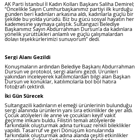
AK Parti İstanbul İl Kadın Kolları Başkanı Saliha Demirel;
“Öncelikle Sayın Cumhurbaşkanımız partiyi ilk kurduğu
günden beri kadınları arkasına aldı, kadınlarla güçlü bir
şekilde bu yolda yürüdü. Biz bu gücü sosyal hayatın her
kademesine yaymaya çalıştık. Sultangazi Belediye
Başkanımız Sayın Abdurrahman Dursun’a da kadınlara
yönelik yürüttükleri anlamlı ve güçlü çalışmalardan
dolayı teşekkürlerimizi sunuyorum” dedi.
Sergi Alanı Gezildi
Konuşmaların ardından Belediye Başkanı Abdurrahman
Dursun ve protokol, sergi alanını gezdi. Ürünleri
yakından inceleyerek katılımcılardan bilgi alan Başkan
Dursun ve konuklar, katılımcılarla bol bol hatıra
fotoğrafı çektirdi.
İki Gün Sürecek
Sultangazili kadınların el emeği ürünlerinin bulunduğu
sergi alanında ürünlerin yanı sıra etkinlikler de yer aldı.
Çocuk atölyeleri ile anne ve çocukları keyif vakit
geçirme imkanı buldu. Filistin temalı atölyelerde
farkındalık oluşturmak adına turkuaz renkli bileklikler
yapıldı. Tasarruf ve geri Dönüşüm konularında
farkındalık oluşturmak adına alanda çeşitli etkinlikler