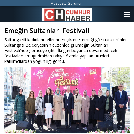
Masaüstü Görünüm
ANASAYFA
Emeğin Sultanları Festivali
KATEGORİLER
Sultangazili kadınların ellerinden çıkan el emeği göz nuru ürünler
YAZARLAR
Sultangazi Belediyesi’nin düzenlediği Emeğin Sultanları
Festivali’nde görücüye çıktı. İki gün boyunca devam edecek
festivalde amugurimiden takıya özenle yapılan ürünleri
ANKETLER
katılımcılardan yoğun ilgi gördü.
FOTO GALERİ
VİDEO GALERİ
KÜNYE
İLETİŞİM