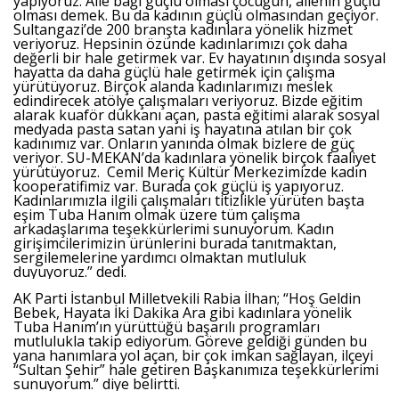
yapıyoruz. Aile bağı güçlü olması çocuğun, ailenin güçlü
olması demek. Bu da kadının güçlü olmasından geçiyor.
Sultangazi’de 200 branşta kadınlara yönelik hizmet
veriyoruz. Hepsinin özünde kadınlarımızı çok daha
değerli bir hale getirmek var. Ev hayatının dışında sosyal
hayatta da daha güçlü hale getirmek için çalışma
yürütüyoruz. Birçok alanda kadınlarımızı meslek
edindirecek atölye çalışmaları veriyoruz. Bizde eğitim
alarak kuaför dükkanı açan, pasta eğitimi alarak sosyal
medyada pasta satan yani iş hayatına atılan bir çok
kadınımız var. Onların yanında olmak bizlere de güç
veriyor. SU-MEKAN’da kadınlara yönelik birçok faaliyet
yürütüyoruz. Cemil Meriç Kültür Merkezimizde kadın
kooperatifimiz var. Burada çok güçlü iş yapıyoruz.
Kadınlarımızla ilgili çalışmaları titizlikle yürüten başta
eşim Tuba Hanım olmak üzere tüm çalışma
arkadaşlarıma teşekkürlerimi sunuyorum. Kadın
girişimcilerimizin ürünlerini burada tanıtmaktan,
sergilemelerine yardımcı olmaktan mutluluk
duyuyoruz.” dedi.
AK Parti İstanbul Milletvekili Rabia İlhan; “Hoş Geldin
Bebek, Hayata İki Dakika Ara gibi kadınlara yönelik
Tuba Hanım’ın yürüttüğü başarılı programları
mutlulukla takip ediyorum. Göreve geldiği günden bu
yana hanımlara yol açan, bir çok imkan sağlayan, ilçeyi
“Sultan Şehir” hale getiren Başkanımıza teşekkürlerimi
sunuyorum.” diye belirtti.