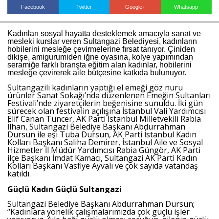
Facebook
Twitter
Google+
Whatsapp
Kadınları sosyal hayatta desteklemek amacıyla sanat ve
Haberin Doğru Adresi.
mesleki kurslar veren Sultangazi Belediyesi, kadınların
hobilerini mesleğe çevirmelerine fırsat tanıyor. Çiniden
dikişe, amigurumiden iğne oyasına, kolye yapımından
seramiğe farklı branşta eğitim
alan kadınlar, hobilerini
mesleğe çevirerek aile bütçesine katkıda bulunuyor.
Sultangazili kadınların yaptığı el emeği göz nuru
ürünler Sanat Sokağı’nda düzenlenen Emeğin Sultanları
Festivali’nde ziyaretçilerin beğenisine sunuldu. İki gün
sürecek olan festivalin açılışına İstanbul Vali Yardımcısı
Elif Canan Tuncer, AK Parti İstanbul Milletvekili Rabia
İlhan, Sultangazi Belediye Başkanı Abdurrahman
Dursun ile eşi Tuba Dursun, AK Parti İstanbul Kadın
Kolları Başkanı Saliha Demirer, İstanbul Aile ve Sosyal
Hizmetler İl Müdür Yardımcısı Rabia Güngör, AK Parti
ilçe Başkanı İmdat Kamacı, Sultangazi AK Parti Kadın
Kolları Başkanı Vasfiye Ayvalı ve çok sayıda vatandaş
katıldı.
Güçlü Kadın Güçlü Sultangazi
Sultangazi Belediye Başkanı Abdurrahman Dursun;
“Kadınlara yönelik çalışmalarımızda çok güçlü işler