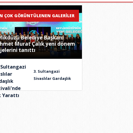
N ÇOK GÖRÜNTÜLENEN GALERİLER
likdüzü Belediye Başkanı
hmet Murat Çalık yeni dönem
jelerini tanıttı
3. Sultangazi
Sivaslılar Gardaşlık
Beylikdüzü Belediye Başkanı Me
Festivali'nde Fark
Murat Çalık yeni dönem projelerin
Yarattı