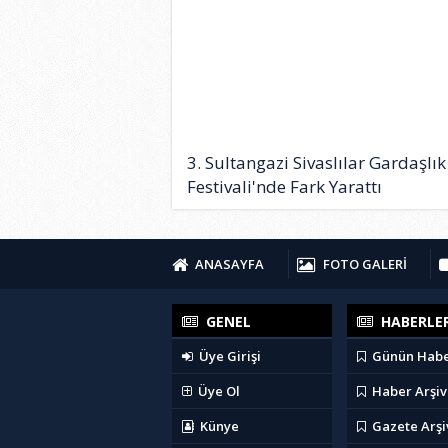
3. Sultangazi Sivaslılar Gardaşlık
Festivali'nde Fark Yarattı
ANASAYFA
FOTO GALERİ
GENEL
HABERLE
Üye Girişi
Günün Habe
Üye Ol
Haber Arşiv
Künye
Gazete Arşi