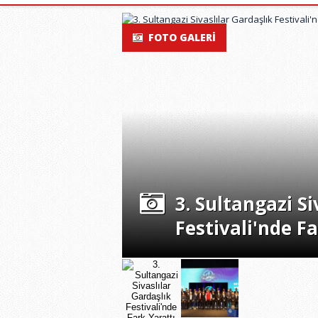
FOTO GALERİ
ehmet
3. Sultangazi Si
ini tanıttı
Festivali'nde F