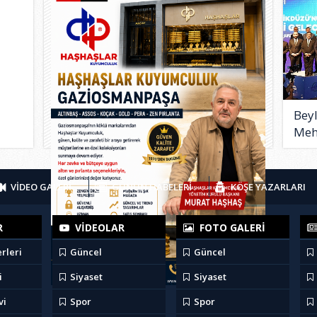
Bey
Meh
proj
VİDEO GALERİ
GÜNÜN HABELERİ
KÖŞE YAZARLARI
R
VİDEOLAR
FOTO GALERİ
rleri
Güncel
Güncel
i
Siyaset
Siyaset
vi
Spor
Spor