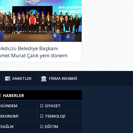
likdüzü Belediye Başkanı
met Murat Çalık yeni dönem
elerini tanıttı
ANKETLER
FİRMA REHBERİ
HABERLER
GÜNDEM
SİYASET
EKONOMİ
TEKNOLOJİ
SAĞLIK
EĞİTİM