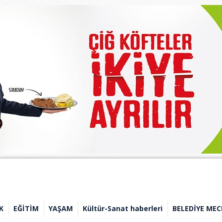
K
EĞİTİM
YAŞAM
Kültür-Sanat haberleri
BELEDİYE MEC