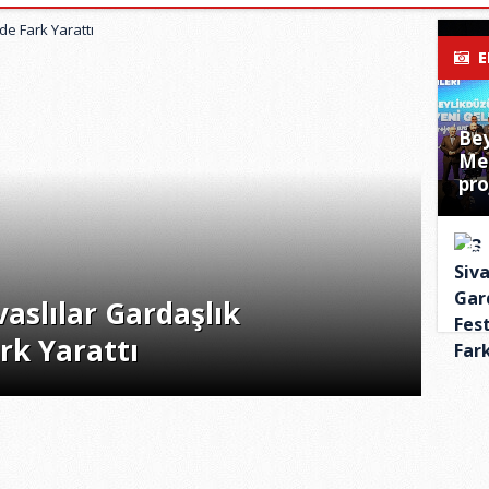
E
Bey
Me
pro
vaslılar Gardaşlık
ark Yarattı