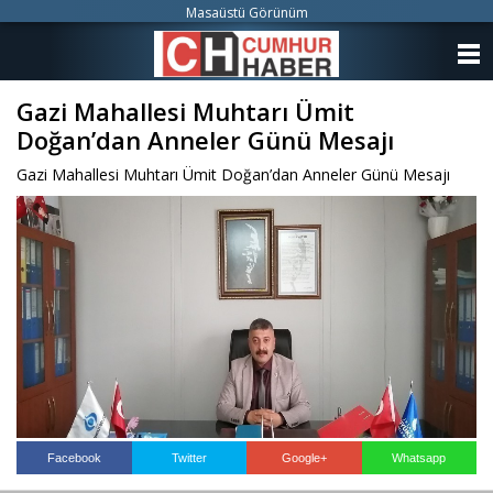
Masaüstü Görünüm
ANASAYFA
Gazi Mahallesi Muhtarı Ümit
KATEGORİLER
Doğan’dan Anneler Günü Mesajı
YAZARLAR
Gazi Mahallesi Muhtarı Ümit Doğan’dan Anneler Günü Mesajı
ANKETLER
FOTO GALERİ
VİDEO GALERİ
KÜNYE
İLETİŞİM
Facebook
Twitter
Google+
Whatsapp