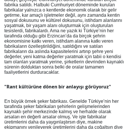
fabrika satıldı. Halbuki Cumhuriyet döneminde kurulan
fabrikalar yalnızca o kentlerde ekonomik olarak bir gelir
getirme, kar amaçlı işletmeler değil, aynı zamanda kentin
sosyal dokusunu ve kültürel dokusunu, istihdam alanlarını
yaşatmak, bir yaşam alanı oluşturmak için oluşturulan
tesislerdi, fabrikalardı. Ama ne yazık ki Türkiye’nin her
tarafında olduğu gibi Erzincan’da da birçok şehrin
ekonomisine katkı veren, istihdam alanına katkı veren
fabrikaların özelleştirildiğini, satıldığını ve satılan
fabrikaların da aslında kapasitelerini artırıp şehre yeni
değerler, yeni katma değerler yaratmak için tabii o kendisi
tam olanları yaratmak yerine, şirketlerin devrinden kaynaklı
sürenin dolduktan sonra belki de oralar tamamen
faaliyetlerini durduracaklar.
"Rant kültürüne dönen bir anlayışı görüyoruz"
En büyük örnek şeker fabrikası. Genelde Türkiye’nin her
tarafında şeker fabrikaları şehirlerin gelişmelerinden
kaynaklı şehir merkezinde kalmış ve herhalde olarak
arsaları en değerli arsalar olmuş. Ve işte fabrikalar
üretimlerini daha da yaygınlaştırsın diye, makine
ekipmanını yenileyerek üretimlerini daha da çoğaltsın diye