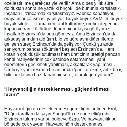
özelleştirilme gerekçesiyle verilir. Ama o beş yıllık süre
dolduktan sonra ne yazık ki birçok ilde bununla karşılaştık.
İnşallah Erzincan’da karşılaşmayız. Fabrika kapatılıyor,
oraya imar çalışması yapılıyor. Büyük büyük AVM’ler, büyük
büyük siteler… Tamamen rant kültürüne, üretim değerine
kopan ve rant kültürüne dönen bir anlayışı görüyoruz.
İnşallah Erzincan’da onu görmeyiz. Ama Erzincan’da da
arkadaşlarımdan aldığım bilgiye göre aynı diğer illerde
gelişen süreç Erzincan’da da gelişiyor. Çünkü şu anda
sanıyorum pancar sökümleri başladı Erzincan’da. Hem
kotanın çok düşük tutulması hem üreticinin ürettiği pancarı
kendi maliyetlerinin çok üstünde satamaması, yani
ödemelerin gecikmeli yapılması, aksatılarak yapılması…
Üreticiye yani resmen bir anlamda 'pancar ekme, artık bu iş
bitti' noktasına hazırlanan bir süreç olarak görüyorum."
“Hayvancılığın desteklenmesi, güçlendirilmesi
lazım”
Hayvancılığın da desteklenmesi gerektiğini belirten Erol,
"Diğer taraftan da sayın Sarıgül'ün de ifade ettiği gibi
Erzincan tulumu var bu bölgeye özgü. Ve hayvancılık bu
bölgede çok yaygın. Hayvancılığın desteklenmesi,