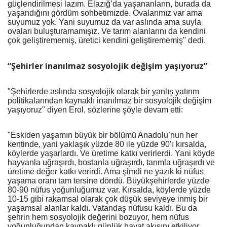
güçlendirilmesi lazım. Elazığ’da yaşananların, burada da
yaşandığını gördüm sohbetimizde. Ovalarımız var ama
suyumuz yok. Yani suyumuz da var aslında ama suyla
ovaları buluşturamamışız. Ve tarım alanlarını da kendini
çok geliştirememiş, üretici kendini geliştirememiş" dedi.
“Şehirler inanılmaz sosyolojik değişim yaşıyoruz”
"Şehirlerde aslında sosyolojik olarak bir yanlış yatırım
politikalarından kaynaklı inanılmaz bir sosyolojik değişim
yaşıyoruz" diyen Erol, sözlerine şöyle devam etti:
"Eskiden yaşamın büyük bir bölümü Anadolu’nun her
kentinde, yani yaklaşık yüzde 80 ile yüzde 90’ı kırsalda,
köylerde yaşarlardı. Ve üretime katkı verirlerdi. Yani köyde
hayvanla uğraşırdı, bostanla uğraşırdı, tarımla uğraşırdı ve
üretime değer katkı verirdi. Ama şimdi ne yazık ki nüfus
yaşama oranı tam tersine döndü. Büyükşehirlerde yüzde
80-90 nüfus yoğunluğumuz var. Kırsalda, köylerde yüzde
10-15 gibi rakamsal olarak çok düşük seviyeye inmiş bir
yaşamsal alanlar kaldı. Vatandaş nüfusu kaldı. Bu da
şehrin hem sosyolojik değerini bozuyor, hem nüfus
yoğunluğundan kaynaklı günlük hayat akışını etkiliyor.