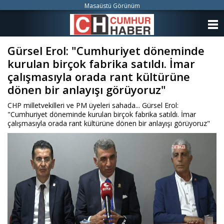
Masaüstü Görünüm
ANASAYFA
Gürsel Erol: "Cumhuriyet döneminde
KATEGORİLER
kurulan birçok fabrika satıldı. İmar
YAZARLAR
çalışmasıyla orada rant kültürüne
dönen bir anlayışı görüyoruz"
ANKETLER
CHP milletvekilleri ve PM üyeleri sahada... Gürsel Erol:
"Cumhuriyet döneminde kurulan birçok fabrika satıldı. İmar
FOTO GALERİ
çalışmasıyla orada rant kültürüne dönen bir anlayışı görüyoruz"
VİDEO GALERİ
KÜNYE
İLETİŞİM