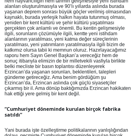
hem hayvancılığın hem tarımın gelişmesiyle yeni istihdam
alanları oluşturulmasıyla ve 90’lı yıllarda aslında burada
yaşanan deprem sonrası büyük göçler verilmiş olmasından
kaynaklı, burada yerleşik halkın hayata tutunmuş olması,
yeniden bir kent kültürü ve şehir kültürü yaşatılması
gerçekten çok anlamlı ve önemli. Bu kentin gelişmesiyle
ilgili, sorunların çözümüyle ilgili, kentte yeni istihdam
alanlarının yaratılması, yeni katma değer süreçlerinin
yaratılması, yeni yatırımların yaratılmasıyla ilgili bizim de
katkımız olursa tabii ki memnun oluruz. Hazırlayacağımız
raporu hem Sayın Genel Başkan’a vereceğiz hem de
sonuç itibarıyla elimizin de bir milletvekili vasfıyla birlikte
belki mecliste bir basın toplantısı düzenleyerek
Erzincan’da yaşanan sorunları, beklentileri, talepleri
gündeme getireceğiz. Ama benim gördüğüm şu
Erzincan’da, Erzincan aslında çok güçlü siyasetçiler
çıkarmış bir il. Ama dönüp baktığımızda Erzincan hakikaten
hak ettiği yere gelmiş bir kent değil.
“Cumhuriyet döneminde kurulan birçok fabrika
satıldı”
Yani burada işte özelleştirme politikalarının yanlışlığından
dolayı, geçmişte Cumhuriyet döneminde kurulan birçok