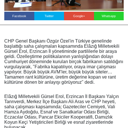
Facebook
Twitter
Google+
Whatsapp
Haberin Doğru Adresi.
CHP Genel Başkanı Özgür Özel'in Türkiye genelinde
başlattığı saha çalışmaları kapsamında Elâzığ Milletvekili
Gürsel Erol, Erzincan İl yönetiminde partililerle bir araya
geldi. Özelleştirme politikalarının yanlışlığından dolayı
Cumhuriyet döneminde kurulan birçok fabrikanın satıldığını
vurgulayarak, "Fabrika kapatılıyor, oraya imar çalışması
yapılıyor. Büyük büyük AVM’ler, büyük büyük siteler…
Tamamen rant kültürüne, üretim değerine kopan ve rant
kültürüne dönen bir anlayışı görüyoruz" dedi.
Elâzığ Milletvekili Gürsel Erol, Erzincan İl Başkanı Yalçın
Tanrıverdi, Merkez İlçe Başkanı Ali Aras ve CHP heyeti,
saha çalışması kapsamında; Gazeteciler Cemiyeti, Vali
Hamza Aydoğdu, Esnaf ve Sanatkarlar Odası Birliği,
Eczacılar Odası, Pancar Ekiciler Kooperatifi, Damızlık
Koyun Keçi Yetiştiricileri Birliği ve esnaf ziyaretlerinde
bulunacak.