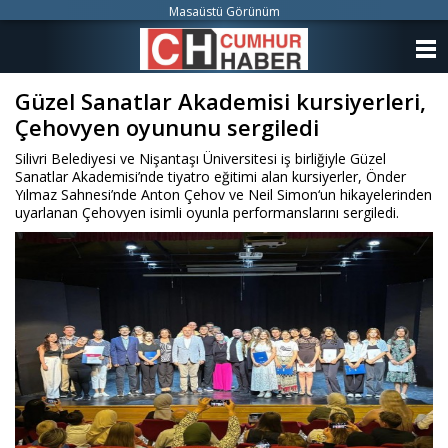
Masaüstü Görünüm
ANASAYFA
Güzel Sanatlar Akademisi kursiyerleri,
KATEGORİLER
Çehovyen oyununu sergiledi
YAZARLAR
Silivri Belediyesi ve Nişantaşı Üniversitesi iş birliğiyle Güzel
Sanatlar Akademisi’nde tiyatro eğitimi alan kursiyerler, Önder
ANKETLER
Yılmaz Sahnesi’nde Anton Çehov ve Neil Simon‘un hikayelerinden
uyarlanan Çehovyen isimli oyunla performanslarını sergiledi.
FOTO GALERİ
VİDEO GALERİ
KÜNYE
İLETİŞİM