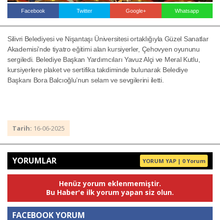
Facebook
Twitter
Google+
Whatsapp
Haberin Doğru Adresi.
Silivri Belediyesi ve Nişantaşı Üniversitesi ortaklığıyla Güzel Sanatlar
Akademisi’nde tiyatro eğitimi alan kursiyerler, Çehovyen oyununu
sergiledi. Belediye Başkan Yardımcıları Yavuz Alçi ve Meral Kutlu,
kursiyerlere plaket ve sertifika takdiminde bulunarak Belediye
Başkanı Bora Balcıoğlu’nun selam ve sevgilerini iletti.
Tarih:
16-06-2025
YORUMLAR
YORUM YAP | 0 Yorum
Henüz yorum eklenmemiştir.
Bu Haber'e ilk yorum yapan siz olun.
FACEBOOK YORUM