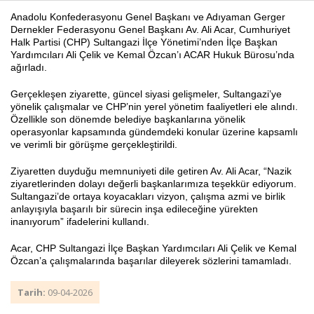
Anadolu Konfederasyonu Genel Başkanı ve Adıyaman Gerger
Dernekler Federasyonu Genel Başkanı Av. Ali Acar, Cumhuriyet
Halk Partisi (CHP) Sultangazi İlçe Yönetimi’nden İlçe Başkan
Haberin Doğru Adresi.
Yardımcıları Ali Çelik ve Kemal Özcan’ı ACAR Hukuk Bürosu’nda
ağırladı.
Gerçekleşen ziyarette, güncel siyasi gelişmeler, Sultangazi’ye
yönelik çalışmalar ve CHP’nin yerel yönetim faaliyetleri ele alındı.
Özellikle son dönemde belediye başkanlarına yönelik
operasyonlar kapsamında gündemdeki konular üzerine kapsamlı
ve verimli bir görüşme gerçekleştirildi.
Ziyaretten duyduğu memnuniyeti dile getiren Av. Ali Acar, “Nazik
ziyaretlerinden dolayı değerli başkanlarımıza teşekkür ediyorum.
Sultangazi’de ortaya koyacakları vizyon, çalışma azmi ve birlik
anlayışıyla başarılı bir sürecin inşa edileceğine yürekten
inanıyorum” ifadelerini kullandı.
Acar, CHP Sultangazi İlçe Başkan Yardımcıları Ali Çelik ve Kemal
Özcan’a çalışmalarında başarılar dileyerek sözlerini tamamladı.
Tarih:
09-04-2026