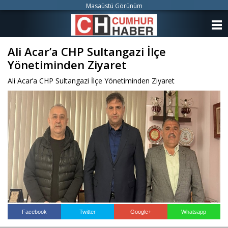
Masaüstü Görünüm
ANASAYFA
Ali Acar’a CHP Sultangazi İlçe
KATEGORİLER
Yönetiminden Ziyaret
YAZARLAR
Ali Acar’a CHP Sultangazi İlçe Yönetiminden Ziyaret
ANKETLER
FOTO GALERİ
VİDEO GALERİ
KÜNYE
İLETİŞİM
Facebook
Twitter
Google+
Whatsapp