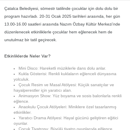
Çatalca Belediyesi, sömestr tatilinde çocuklar için dolu dolu bir
program hazırladı. 20-31 Ocak 2025 tarihleri arasında, her gün
Haberin Doğru Adresi.
13.00-16.00 saatleri arasında Nazım Özbay Kültür Merkezi’nde
düzenlenecek etkinliklerle çocuklar hem eğlenecek hem de
unutulmaz bir tatil geçirecek.
Etkinliklerde Neler Var?
Mini Disco: Hareketli müziklerle dans dolu anlar.
Kukla Gösterisi: Renkli kuklaların eğlenceli dünyasına
yolculuk.
Çocuk Resim ve Masal Atölyesi: Küçük sanatçılar ve
hayalperestler için yaratıcı alan.
Animasyon Show: Yüz boyama ve sosis balonlarla renkli
eğlence.
Anaokulu Çocuk Atölyeleri: Miniklere özel tasarlanmış
etkinlikler.
Yaratıcı Drama Atölyesi: Hayal gücünü geliştiren eğitici
oyunlar.
Çocuk Tiyatrosu: Büyülü tiyatro oyunlarıyla eğlence