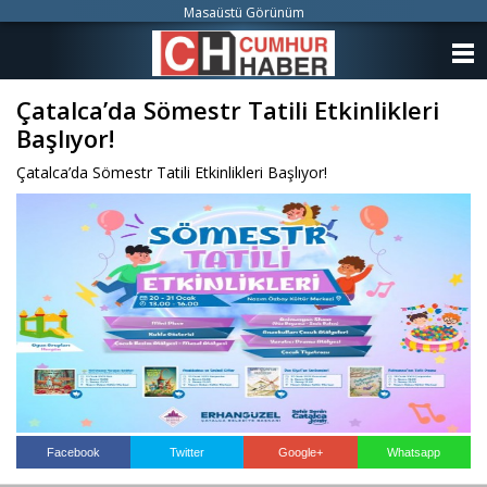
Masaüstü Görünüm
ANASAYFA
Çatalca’da Sömestr Tatili Etkinlikleri
KATEGORİLER
Başlıyor!
YAZARLAR
Çatalca’da Sömestr Tatili Etkinlikleri Başlıyor!
ANKETLER
FOTO GALERİ
VİDEO GALERİ
KÜNYE
İLETİŞİM
Facebook
Twitter
Google+
Whatsapp