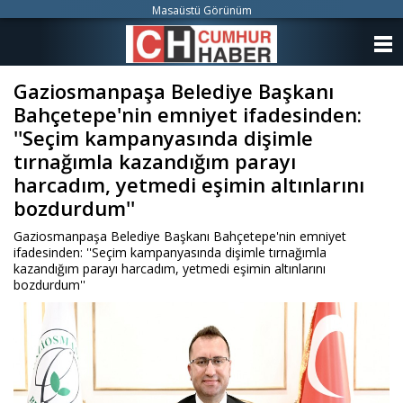
Masaüstü Görünüm
ANASAYFA
Gaziosmanpaşa Belediye Başkanı
KATEGORİLER
Bahçetepe'nin emniyet ifadesinden:
YAZARLAR
''Seçim kampanyasında dişimle
tırnağımla kazandığım parayı
ANKETLER
harcadım, yetmedi eşimin altınlarını
bozdurdum''
FOTO GALERİ
Gaziosmanpaşa Belediye Başkanı Bahçetepe'nin emniyet
ifadesinden: ''Seçim kampanyasında dişimle tırnağımla
VİDEO GALERİ
kazandığım parayı harcadım, yetmedi eşimin altınlarını
bozdurdum''
KÜNYE
İLETİŞİM