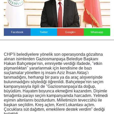
Haberin Doğru Adresi.
Facebook
Twitter
Google+
Whatsapp
CHP'li belediyelere yönelik son operasyonda gözaltına
alınan isimlerden Gaziosmanpaşa Belediye Başkanı
Hakan Bahçetepe'nin, emniyette verdiği ifadede, ''etkin
pişmanlıktan'' yararlanmak için kendisine de bazı
suçlamalar yönelten iş insanı Aziz İhsan Aktaş'ı
tanımadığını, herhangi bir para ya da araç alışverişinde
bulunmadığını söylediği öğrenildi. Bahçetepe'nin seçim
kampanyasıyla ilgili de "Gaziosmanpaşa'da doğup,
büyüdüm. Hayatım boyunca ekmeğimi kazandım. Dişimle
tırnağımla parayı seçim kampanyamda harcadım. Yetmedi
eşimin altınlarını bozdurdum. Milletimizin teveccühü ile
başkan seçildim. Kreş açtım, Kent Lokantası açtım.
Çocuklara süt dağıttım, emeklilere destek verdim" dediği
belirtildi.