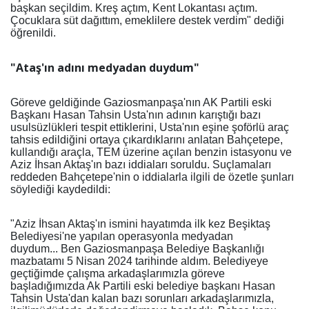
başkan seçildim. Kreş açtım, Kent Lokantası açtım.
Çocuklara süt dağıttım, emeklilere destek verdim" dediği
öğrenildi.
"Ataş'ın adını medyadan duydum"
Göreve geldiğinde Gaziosmanpaşa'nın AK Partili eski
Başkanı Hasan Tahsin Usta'nın adının karıştığı bazı
usulsüzlükleri tespit ettiklerini, Usta'nın eşine şoförlü araç
tahsis edildiğini ortaya çıkardıklarını anlatan Bahçetepe,
kullandığı araçla, TEM üzerine açılan benzin istasyonu ve
Aziz İhsan Aktaş'ın bazı iddiaları soruldu. Suçlamaları
reddeden Bahçetepe'nin o iddialarla ilgili de özetle şunları
söylediği kaydedildi:
"Aziz İhsan Aktaş'ın ismini hayatımda ilk kez Beşiktaş
Belediyesi'ne yapılan operasyonla medyadan
duydum... Ben Gaziosmanpaşa Belediye Başkanlığı
mazbatamı 5 Nisan 2024 tarihinde aldım. Belediyeye
geçtiğimde çalışma arkadaşlarımızla göreve
başladığımızda Ak Partili eski belediye başkanı Hasan
Tahsin Usta'dan kalan bazı sorunları arkadaşlarımızla,