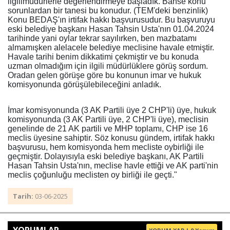
ilgilimüdürlerle değerlendirmeye başladık. Bahse konu
sorunlardan bir tanesi bu konudur. (TEM'deki benzinlik)
Konu BEDAŞ'ın irtifak hakkı başvurusudur. Bu başvuruyu
eski belediye başkanı Hasan Tahsin Usta'nın 01.04.2024
tarihinde yani oylar tekrar sayılırken, ben mazbatamı
almamışken alelacele belediye meclisine havale etmiştir.
Havale tarihi benim dikkatimi çekmiştir ve bu konuda
uzman olmadığım için ilgili müdürlüklere görüş sordum.
Oradan gelen görüşe göre bu konunun imar ve hukuk
komisyonunda görüşülebileceğini anladık.
İmar komisyonunda (3 AK Partili üye 2 CHP'li) üye, hukuk
komisyonunda (3 AK Partili üye, 2 CHP'li üye), meclisin
genelinde de 21 AK partili ve MHP toplamı, CHP ise 16
meclis üyesine sahiptir. Söz konusu gündem, irtifak hakkı
başvurusu, hem komisyonda hem mecliste oybirliği ile
geçmiştir. Dolayısıyla eski belediye başkanı, AK Partili
Hasan Tahsin Usta'nın, meclise havle ettiği ve AK parti'nin
meclis çoğunluğu meclisten oy birliği ile geçti."
Tarih:
03-06-2025