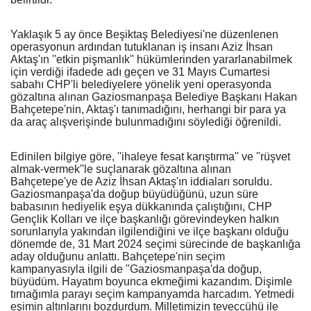
Yaklaşık 5 ay önce Beşiktaş Belediyesi'ne düzenlenen
operasyonun ardından tutuklanan iş insanı Aziz İhsan
Aktaş'ın ''etkin pişmanlık'' hükümlerinden yararlanabilmek
için verdiği ifadede adı geçen ve 31 Mayıs Cumartesi
sabahı CHP'li belediyelere yönelik yeni operasyonda
gözaltına alınan Gaziosmanpaşa Belediye Başkanı Hakan
Bahçetepe'nin, Aktaş'ı tanımadığını, herhangi bir para ya
da araç alışverişinde bulunmadığını söylediği öğrenildi.
Edinilen bilgiye göre, ''ihaleye fesat karıştırma'' ve ''rüşvet
almak-vermek''le suçlanarak gözaltına alınan
Bahçetepe'ye de Aziz İhsan Aktaş'ın iddiaları soruldu.
Gaziosmanpaşa'da doğup büyüdüğünü, uzun süre
babasının hediyelik eşya dükkanında çalıştığını, CHP
Gençlik Kolları ve ilçe başkanlığı görevindeyken halkın
sorunlarıyla yakından ilgilendiğini ve ilçe başkanı olduğu
dönemde de, 31 Mart 2024 seçimi sürecinde de başkanlığa
aday olduğunu anlattı. Bahçetepe'nin seçim
kampanyasıyla ilgili de "Gaziosmanpaşa'da doğup,
büyüdüm. Hayatım boyunca ekmeğimi kazandım. Dişimle
tırnağımla parayı seçim kampanyamda harcadım. Yetmedi
eşimin altınlarını bozdurdum. Milletimizin teveccühü ile