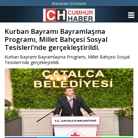
Masaüstü Görünüm
ANASAYFA
Kurban Bayramı Bayramlaşma
KATEGORİLER
Programı, Millet Bahçesi Sosyal
YAZARLAR
Tesisleri'nde gerçekleştirildi.
Kurban Bayramı Bayramlaşma Programı, Millet Bahçesi Sosyal
ANKETLER
Tesisleri'nde gerçekleştirildi.
FOTO GALERİ
VİDEO GALERİ
KÜNYE
İLETİŞİM