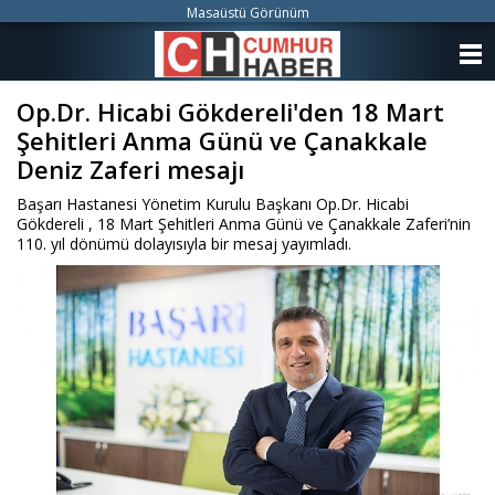
Masaüstü Görünüm
ANASAYFA
Op.Dr. Hicabi Gökdereli'den 18 Mart
KATEGORİLER
Şehitleri Anma Günü ve Çanakkale
YAZARLAR
Deniz Zaferi mesajı
Başarı Hastanesi Yönetim Kurulu Başkanı Op.Dr. Hicabi
ANKETLER
Gökdereli , 18 Mart Şehitleri Anma Günü ve Çanakkale Zaferi’nin
110. yıl dönümü dolayısıyla bir mesaj yayımladı.
FOTO GALERİ
VİDEO GALERİ
KÜNYE
İLETİŞİM