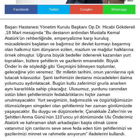
Facebook
Twitter
Google+
Whatsapp
Haberin Doğru Adresi.
Başarı Hastanesi Yönetim Kurulu Başkanı Op.Dr. Hicabi Gökdereli
,18 Mart mesajında “Bu destanın ardından Mustafa Kemal
Atatürk’ün rehberliğinde, emperyalizme karşı kuruluş
mücadelesini başlatan ve bağımsız bir devlet kurmayı başarmış
olan halkımız tüm dünyanın ezilen, mazlum ve mağdur halklarına
örnek olmuştur. Uğruna büyük bedeller ödenerek kazanılan yurt
toprakları, bizlere şehitlerin ve gazilerin emanetidir. Büyük
Önder’in de söylediği gibi ‘Geçmişini bilmeyen toplumlar,
geleceğine yön veremez.’ Bir milletin tarihini, onun yarınlarına ışık
tutacak kılavuzdur. Şanlı tarihimizin destansı mücadeleleri daima
yolumuzu aydınlatacak. Bugün kutlu zaferimizi grurla anarken
aynı kararlılıkla sahip çıkacağız. Ulusumuz, yurdunu canından
üstün bilen şehitlerimizin fedakârlıklarını hiçbir zaman
unutmayacaktır. Yurt sevgimizin, bağımsızlık ve özgürlüğümüzün
ölümsüzleşen simgeleri olan şehitlerimiz her zaman gönlümüzde
yaşayacaktır. Bu duygu ve düşüncelerle; Çanakkale Zaferi’nin ve
Şehitleri Anma Günü’nün 110’uncu yıl dönümünde Ulu Önderimiz
Atatürk ve kahraman silah arkadaşları başta olmak üzere
vatanımız için canlarını seve seve feda eden tüm şehitlerimizi ve
gazilerimizi minnet ve rahmetle anıyorum” ifadelerini kullandı.