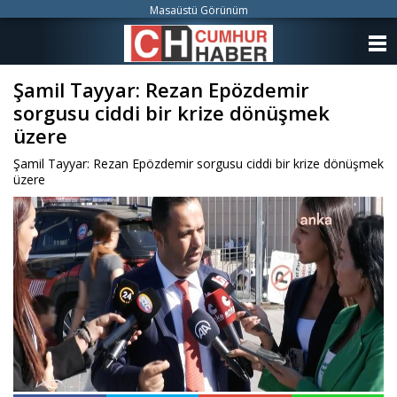
Masaüstü Görünüm
ANASAYFA
Şamil Tayyar: Rezan Epözdemir
KATEGORİLER
sorgusu ciddi bir krize dönüşmek
YAZARLAR
üzere
Şamil Tayyar: Rezan Epözdemir sorgusu ciddi bir krize dönüşmek
ANKETLER
üzere
FOTO GALERİ
VİDEO GALERİ
KÜNYE
İLETİŞİM