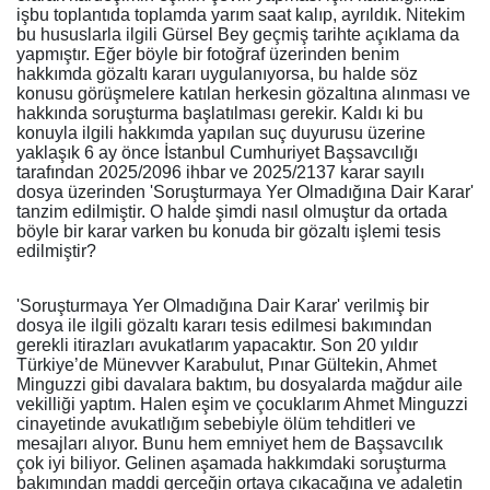
işbu toplantıda toplamda yarım saat kalıp, ayrıldık. Nitekim
bu hususlarla ilgili Gürsel Bey geçmiş tarihte açıklama da
yapmıştır. Eğer böyle bir fotoğraf üzerinden benim
hakkımda gözaltı kararı uygulanıyorsa, bu halde söz
konusu görüşmelere katılan herkesin gözaltına alınması ve
hakkında soruşturma başlatılması gerekir. Kaldı ki bu
konuyla ilgili hakkımda yapılan suç duyurusu üzerine
yaklaşık 6 ay önce İstanbul Cumhuriyet Başsavcılığı
tarafından 2025/2096 ihbar ve 2025/2137 karar sayılı
dosya üzerinden 'Soruşturmaya Yer Olmadığına Dair Karar'
tanzim edilmiştir. O halde şimdi nasıl olmuştur da ortada
böyle bir karar varken bu konuda bir gözaltı işlemi tesis
edilmiştir?
'Soruşturmaya Yer Olmadığına Dair Karar' verilmiş bir
dosya ile ilgili gözaltı kararı tesis edilmesi bakımından
gerekli itirazları avukatlarım yapacaktır. Son 20 yıldır
Türkiye’de Münevver Karabulut, Pınar Gültekin, Ahmet
Minguzzi gibi davalara baktım, bu dosyalarda mağdur aile
vekilliği yaptım. Halen eşim ve çocuklarım Ahmet Minguzzi
cinayetinde avukatlığım sebebiyle ölüm tehditleri ve
mesajları alıyor. Bunu hem emniyet hem de Başsavcılık
çok iyi biliyor. Gelinen aşamada hakkımdaki soruşturma
bakımından maddi gerçeğin ortaya çıkacağına ve adaletin