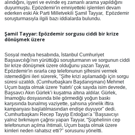
alındığını, işyeri ve evinde eş zamanlı arama yapıldığını
duyurmuştu. Epözdemir'in emniyetteki işlemleri devam
ederken eski Ak Parti Milletvekili Şamil Tayyar, Epözdemir
soruşturmasıyla ilgili bazı iddialarda bulundu.
Şamil Tayyar: Epözdemir sorgusu ciddi bir krize
dönüşmek üzere
Sosyal medya hesabında, İstanbul Cumhuriyet
Başsavcılığı'nın yürüttüğü soruşturmanın ve sorgunun ciddi
bir krize dönüşmek üzere olduğunu yazan Tayyar,
Epözdemir'in ısrarla cep telefonunun şifresini vermek
istemediğini ileri sürerek, "Şifre krizi aşılamadığı için sorgu
süresi uzatıldı. (Cumhurbaşkanı Başdanışmanı) Mehmet
Uçum başta olmak üzere ‘hatırlı’ çok sayıda isim devrede,
Başsavcı Akın Gürlek’i kuşatma altına aldılar. Gürlek,
İmamoğlu dosyasında bile görmediği yoğun baskı
karşısında bunalmış vaziyette, şahsına yönelik iftira
kampanyası başlatılmasından endişe duyuyor" dedi.
Cumhurbaşkanı Recep Tayyip Erdoğan'a "Başsavcıyı
yalnız bırkmayın çağrısı yapan Tayyar, “Şüphelinin cep
telefonunun açılma ihtimali, Uçum başta olmak üzere
kimleri neden rahatsız etti?" sorusunu yöneltti.