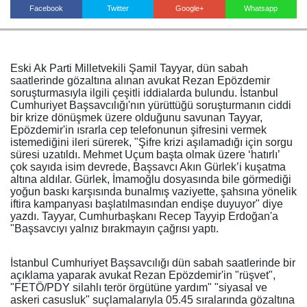
Facebook
Twitter
Google+
Whatsapp
Haberin Doğru Adresi.
Eski Ak Parti Milletvekili Şamil Tayyar, dün sabah
saatlerinde gözaltına alınan avukat Rezan Epözdemir
soruşturmasıyla ilgili çeşitli iddialarda bulundu. İstanbul
Cumhuriyet Başsavcılığı'nın yürüttüğü soruşturmanın ciddi
bir krize dönüşmek üzere olduğunu savunan Tayyar,
Epözdemir'in ısrarla cep telefonunun şifresini vermek
istemediğini ileri sürerek, "Şifre krizi aşılamadığı için sorgu
süresi uzatıldı. Mehmet Uçum başta olmak üzere ‘hatırlı’
çok sayıda isim devrede, Başsavcı Akın Gürlek’i kuşatma
altına aldılar. Gürlek, İmamoğlu dosyasında bile görmediği
yoğun baskı karşısında bunalmış vaziyette, şahsına yönelik
iftira kampanyası başlatılmasından endişe duyuyor" diye
yazdı. Tayyar, Cumhurbaşkanı Recep Tayyip Erdoğan'a
"Başsavcıyı yalnız bırakmayın çağrısı yaptı.
İstanbul Cumhuriyet Başsavcılığı dün sabah saatlerinde bir
açıklama yaparak avukat Rezan Epözdemir'in "rüşvet",
"FETÖ/PDY silahlı terör örgütüne yardım" "siyasal ve
askeri casusluk" suçlamalarıyla 05.45 sıralarında gözaltına