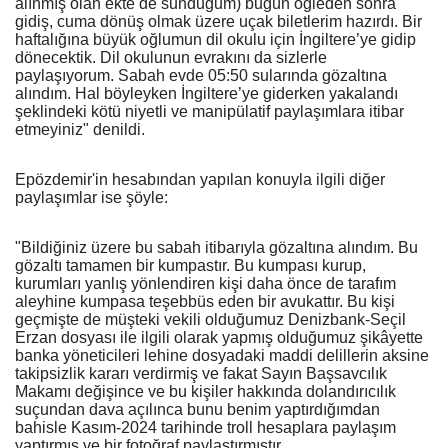
alınmış olan ekte de sunduğum) bugün öğleden sonra
gidiş, cuma dönüş olmak üzere uçak biletlerim hazırdı. Bir
haftalığına büyük oğlumun dil okulu için İngiltere’ye gidip
dönecektik. Dil okulunun evrakını da sizlerle
paylaşıyorum. Sabah evde 05:50 sularında gözaltına
alındım. Hal böyleyken İngiltere’ye giderken yakalandı
şeklindeki kötü niyetli ve manipülatif paylaşımlara itibar
etmeyiniz" denildi.
Epözdemir'in hesabından yapılan konuyla ilgili diğer
paylaşımlar ise şöyle:
"Bildiğiniz üzere bu sabah itibarıyla gözaltına alındım. Bu
gözaltı tamamen bir kumpastır. Bu kumpası kurup,
kurumları yanlış yönlendiren kişi daha önce de tarafım
aleyhine kumpasa teşebbüs eden bir avukattır. Bu kişi
geçmişte de müşteki vekili olduğumuz Denizbank-Seçil
Erzan dosyası ile ilgili olarak yapmış olduğumuz şikâyette
banka yöneticileri lehine dosyadaki maddi delillerin aksine
takipsizlik kararı verdirmiş ve fakat Sayın Başsavcılık
Makamı değişince ve bu kişiler hakkında dolandırıcılık
suçundan dava açılınca bunu benim yaptırdığımdan
bahisle Kasım-2024 tarihinde troll hesaplara paylaşım
yaptırmış ve bir fotoğraf paylaştırmıştır.