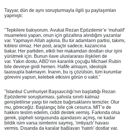
Tayyar, dün de aynı soruşturmayla ilgili şu paylaşımları
yapmıştı:
"Tepkilere bakıyorum. Avukat Rezan Epözdemir’e ‘muhalif’
muamelesi yapan, onun için gözaltına alındığını yazanlar
var. Yapmayın Allah aşkına. Bu tür adamların partisi, takımı,
kıblesi olmaz. Her post, araçtır sadece, kazancına
bakar. Her partiden, etkili her makamdan dostları olur işini
yürütmek için. Bunun ilave uluslararası ilişkileri de
var. Yakın dostu, ABD’nin karanlık çoçuğu Michael Rubin
bile devreye girdi hemen. Hafife almayın, ideolojik
taassupla bakmayın. İnanın, bu iş çözülsün, tüm kurumlar
görevini yapsın, kelebek etkisini görün o vakit."
"İstanbul Cumhuriyet Başsavcılığı’nın başlattığı Rezan
Epözdemir soruşturması, şahısla sınırlı kalmaz
genişletilirse yargı bir nebze bağırsaklarını temizler. Olur
mu, göreceğiz. Başlangıç bile çok cesurca. MİT’e de
hakkını teslim edelim, ciddi destek vermiş. Farkında olsa
gerek, şüpheli sorgusunda ajandasını açmış, ne kadar
bildik isim varsa isimlerini saymış, ‘imtiyazlı’ havası
vermiş. Dışarıda da karalar bağlayan ‘hatırlı’ dostlar var,