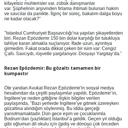
kifayetsiz muhterisler var, zübük danışmanlar
var. Şüphelinin arşivinden fırlama ihtimali bulunan hakim
ve savcılar da panikte. İlginç bir süreç, bakalım dalga boyu
ne kadar olacak?"
"İstanbul Cumhuriyet Başsavcılığı’na yapılan şikayetlerden
biri. Rezan Epözdemir 150 bin dolar karşılığı bir tutukluya
tahliye kararı almakla suçlanıyor. İfade uzun, ayrıntıya
girmedim. Fakat orada dikkat çeken bir isim var: Cengiz
Çallı. Savcıydı, rüşvetle yargılanıyor. Dosyayı Yargıtay’da."
Rezan Epözdemir: Bu gözaltı tamamen bir
kumpastır
Öte yandan Avukat Rezan Epözdemir'in sosyal medya
hesabından da çeşitli paylaşımlar yapıldı. Epözdemir’in,
İngiltere'ye neden gittiğine ilişkin bilgiler verilen
paylaşımda, "Bazı yerlerde İngiltere’ye gitmek üzereyken
gözaltına alındığım söylenmiş. Bu iddia gerçeği
yansıtmamaktadır. Dün gece eşim ve çocuklarımla
Bodrum’dan (yazlıktan) İstanbul’a geldik. Geçen yıl olduğu
gibi oğlumun dil okulu için (gidiş ve dönüşü çok önceden