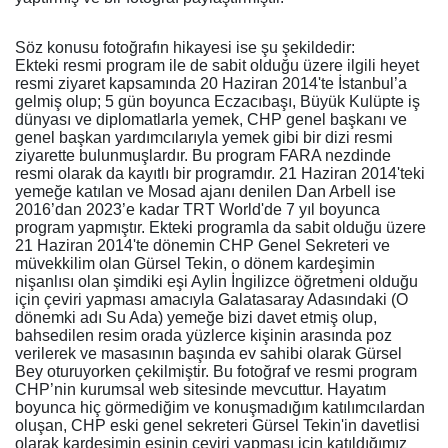
Söz konusu fotoğrafın hikayesi ise şu şekildedir:
Ekteki resmi program ile de sabit olduğu üzere ilgili heyet
resmi ziyaret kapsamında 20 Haziran 2014'te İstanbul’a
gelmiş olup; 5 gün boyunca Eczacıbaşı, Büyük Kulüpte iş
dünyası ve diplomatlarla yemek, CHP genel başkanı ve
genel başkan yardımcılarıyla yemek gibi bir dizi resmi
ziyarette bulunmuşlardır. Bu program FARA nezdinde
resmi olarak da kayıtlı bir programdır. 21 Haziran 2014'teki
yemeğe katılan ve Mosad ajanı denilen Dan Arbell ise
2016’dan 2023’e kadar TRT World'de 7 yıl boyunca
program yapmıştır. Ekteki programla da sabit olduğu üzere
21 Haziran 2014'te dönemin CHP Genel Sekreteri ve
müvekkilim olan Gürsel Tekin, o dönem kardeşimin
nişanlısı olan şimdiki eşi Aylin İngilizce öğretmeni olduğu
için çeviri yapması amacıyla Galatasaray Adasındaki (O
dönemki adı Su Ada) yemeğe bizi davet etmiş olup,
bahsedilen resim orada yüzlerce kişinin arasında poz
verilerek ve masasının başında ev sahibi olarak Gürsel
Bey oturuyorken çekilmiştir. Bu fotoğraf ve resmi program
CHP’nin kurumsal web sitesinde mevcuttur. Hayatım
boyunca hiç görmediğim ve konuşmadığım katılımcılardan
oluşan, CHP eski genel sekreteri Gürsel Tekin'in davetlisi
olarak kardeşimin eşinin çeviri yapması için katıldığımız