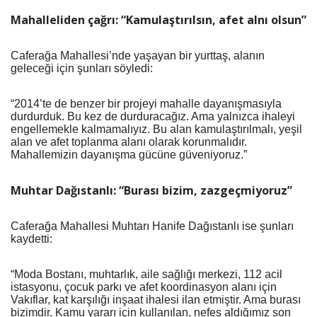
Mahalleliden
ç
ağrı: “Kamulaştırılsın,
a
fet
al
nı
o
lsun”
Caferağa Mahallesi’nde yaşayan bir yurttaş, alanın
geleceği için şunları söyledi:
“2014’te de benzer bir projeyi mahalle dayanışmasıyla
durdurduk. Bu kez de durduracağız. Ama yalnızca ihaleyi
engellemekle kalmamalıyız. Bu alan kamulaştırılmalı, yeşil
alan ve afet toplanma alanı olarak korunmalıdır.
Mahallemizin dayanışma gücüne güveniyoruz.”
Muhtar Dağıstanlı: “Burası
bizi
m,
z
azgeçmiyoruz”
Caferağa Mahallesi Muhtarı Hanife Dağıstanlı ise şunları
kaydetti:
“Moda Bostanı, muhtarlık, aile sağlığı merkezi, 112 acil
istasyonu, çocuk parkı ve afet koordinasyon alanı için
Vakıflar, kat karşılığı inşaat ihalesi ilan etmiştir. Ama burası
bizimdir. Kamu yararı için kullanılan, nefes aldığımız son