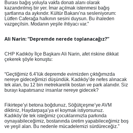
Burası bağış yoluyla vakfa donatı alanı olarak
kazandırılmış bir yer. İmar açılmak istenmesi bağış
şartlarına da aykırıdır. Kültür Bakanı’na sesleniyorum:
Lütfen Caferağa halkının sesini duysun. Bu ihaleden
vazgeçilsin. Modanın yeşile ihtiyacı var.”
Ali Narin: “Depremde
n
erede
t
oplanacağız?”
CHP Kadıköy İlçe Başkanı Ali Narin, afet riskine dikkat
çekerek şöyle konuştu:
“Geçtiğimiz 6.4’lük depremde evimizden çıktığımızda
nereye gideceğimizi düşündük. Kadıköy’de nefes alınacak
tek alan, bu 12 bin metrekarelik bostan ve park alanıdır. Siz
burayı kapatırsanız insanlar nereye gidecek?
Fikirtepe’yi betona boğdunuz, Söğütçeşme’ye AVM
diktiniz, Haydarpaşa’ya el koymak istiyorsunuz.
Kadıköy’de tek isteğimiz çocuklarımızla parkında
oynayabileceğimiz, bostanında üretim yapabileceğimiz boş
ve yeşil alan. Bu nedenle mücadelemizi sürdüreceğiz.”