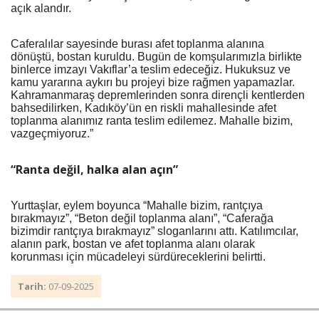
açık alandır.
Caferalılar sayesinde burası afet toplanma alanına
dönüştü, bostan kuruldu. Bugün de komşularımızla birlikte
binlerce imzayı Vakıflar’a teslim edeceğiz. Hukuksuz ve
kamu yararına aykırı bu projeyi bize rağmen yapamazlar.
Kahramanmaraş depremlerinden sonra dirençli kentlerden
bahsedilirken, Kadıköy’ün en riskli mahallesinde afet
toplanma alanımız ranta teslim edilemez. Mahalle bizim,
vazgeçmiyoruz.”
“Ranta
d
eğil,
h
alka
a
lan
a
çın”
Yurttaşlar, eylem boyunca “Mahalle bizim, rantçıya
bırakmayız”, “Beton değil toplanma alanı”, “Caferağa
bizimdir rantçıya bırakmayız” sloganlarını attı. Katılımcılar,
alanın park, bostan ve afet toplanma alanı olarak
korunması için mücadeleyi sürdüreceklerini belirtti.
Tarih:
07-09-2025