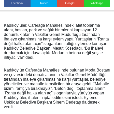
Facebook
Twitter
Google+
Whatsapp
Haberin Doğru Adresi.
Kadıköylüler, Caferağa Mahallesi’ndeki afet toplanma
alanı, bostan, park ve sağlık birimlerini kapsayan 12
dönümlük alanın Vakıflar Genel Müdürlüğü tarafından
ihaleye çıkarılmasına karşı eylem yaptı. Yurttaşların “Ranta
değil halka alan açın” sloganlarını attığı eylemde konuşan
Kadıköy Belediye Başkanı Mesut Kösedağı, “Bu ihaleyi
durdurmak için dava açtık. Modanın betona değil yeşile
ihtiyacı var” dedi.
Kadıköy’ün Caferağa Mahallesi’nde bulunan Moda Bostanı
ve çevresindeki donatı alanının Vakıflar Genel Müdürlüğü
tarafından ihaleye çıkarılmasına karşı yurttaşlar, belediye
yöneticileri ve mahalle temsilcileri bir araya geldi. “Mahalle
bizim, rantçıya bırakmayız”, “Beton değil toplanma alanı”,
“Ranta değil halka alan aç” sloganlarıyla yürüyüş yapan
Kadıköylüler, ihalenin iptal edilmesini istedi. Eyleme
Üsküdar Belediye Başkanı Sinem Dedetaş da destek
verdi.