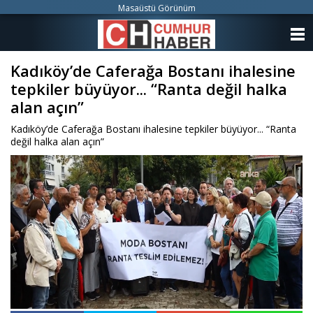
Masaüstü Görünüm
ANASAYFA
Kadıköy’de Caferağa Bostanı ihalesine
KATEGORİLER
tepkiler büyüyor... “Ranta değil halka
YAZARLAR
alan açın”
Kadıköy’de Caferağa Bostanı ihalesine tepkiler büyüyor... “Ranta
ANKETLER
değil halka alan açın”
FOTO GALERİ
VİDEO GALERİ
KÜNYE
İLETİŞİM