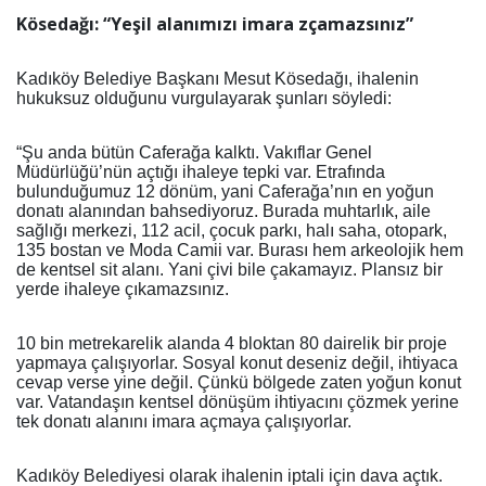
Kösedağı: “Yeşil
a
lanımızı
i
mara
z
çamazsınız”
Kadıköy Belediye Başkanı Mesut Kösedağı, ihalenin
hukuksuz olduğunu vurgulayarak şunları söyledi:
“Şu anda bütün Caferağa kalktı. Vakıflar Genel
Müdürlüğü’nün açtığı ihaleye tepki var. Etrafında
bulunduğumuz 12 dönüm, yani Caferağa’nın en yoğun
donatı alanından bahsediyoruz. Burada muhtarlık, aile
sağlığı merkezi, 112 acil, çocuk parkı, halı saha, otopark,
135 bostan ve Moda Camii var. Burası hem arkeolojik hem
de kentsel sit alanı. Yani çivi bile çakamayız. Plansız bir
yerde ihaleye çıkamazsınız.
10 bin metrekarelik alanda 4 bloktan 80 dairelik bir proje
yapmaya çalışıyorlar. Sosyal konut deseniz değil, ihtiyaca
cevap verse yine değil. Çünkü bölgede zaten yoğun konut
var. Vatandaşın kentsel dönüşüm ihtiyacını çözmek yerine
tek donatı alanını imara açmaya çalışıyorlar.
Kadıköy Belediyesi olarak ihalenin iptali için dava açtık.