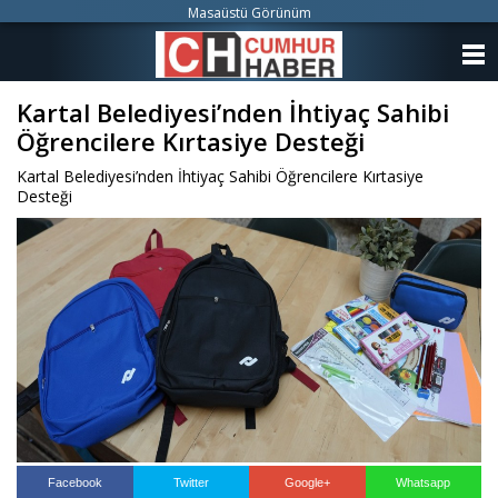
Masaüstü Görünüm
ANASAYFA
Kartal Belediyesi’nden İhtiyaç Sahibi
KATEGORİLER
Öğrencilere Kırtasiye Desteği
YAZARLAR
Kartal Belediyesi’nden İhtiyaç Sahibi Öğrencilere Kırtasiye
Desteği
ANKETLER
FOTO GALERİ
VİDEO GALERİ
KÜNYE
İLETİŞİM
Facebook
Twitter
Google+
Whatsapp