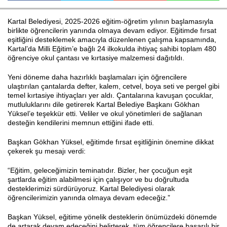
Kartal Belediyesi, 2025-2026 eğitim-öğretim yılının başlamasıyla
birlikte öğrencilerin yanında olmaya devam ediyor. Eğitimde fırsat
Haberin Doğru Adresi.
eşitliğini desteklemek amacıyla düzenlenen çalışma kapsamında,
Kartal’da Milli Eğitim’e bağlı 24 ilkokulda ihtiyaç sahibi toplam 480
öğrenciye okul çantası ve kırtasiye malzemesi dağıtıldı.
Yeni döneme daha hazırlıklı başlamaları için öğrencilere
ulaştırılan çantalarda defter, kalem, cetvel, boya seti ve pergel gibi
temel kırtasiye ihtiyaçları yer aldı. Çantalarına kavuşan çocuklar,
mutluluklarını dile getirerek Kartal Belediye Başkanı Gökhan
Yüksel’e teşekkür etti. Veliler ve okul yönetimleri de sağlanan
desteğin kendilerini memnun ettiğini ifade etti.
Başkan Gökhan Yüksel, eğitimde fırsat eşitliğinin önemine dikkat
çekerek şu mesajı verdi:
“Eğitim, geleceğimizin teminatıdır. Bizler, her çocuğun eşit
şartlarda eğitim alabilmesi için çalışıyor ve bu doğrultuda
desteklerimizi sürdürüyoruz. Kartal Belediyesi olarak
öğrencilerimizin yanında olmaya devam edeceğiz.”
Başkan Yüksel, eğitime yönelik desteklerin önümüzdeki dönemde
de artarak devam edeceğini belirterek, tüm öğrencilere başarılı bir