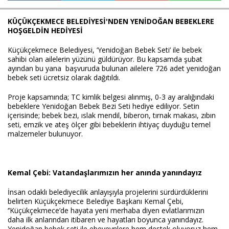
KÜÇÜKÇEKMECE BELEDİYESİ'NDEN YENİDOĞAN BEBEKLERE
HOŞGELDİN HEDİYESİ
Haberin Doğru Adresi.
Küçükçekmece Belediyesi, ‘Yenidoğan Bebek Seti’ ile bebek
sahibi olan ailelerin yüzünü güldürüyor. Bu kapsamda şubat
ayından bu yana başvuruda bulunan ailelere 726 adet yenidoğan
bebek seti ücretsiz olarak dağıtıldı.
Proje kapsamında; TC kimlik belgesi alınmış, 0-3 ay aralığındaki
bebeklere Yenidoğan Bebek Bezi Seti hediye ediliyor. Setin
içerisinde; bebek bezi, ıslak mendil, biberon, tırnak makası, zıbın
seti, emzik ve ateş ölçer gibi bebeklerin ihtiyaç duyduğu temel
malzemeler bulunuyor.
Kemal Çebi: Vatandaşlarımızın her anında yanındayız
İnsan odaklı belediyecilik anlayışıyla projelerini sürdürdüklerini
belirten Küçükçekmece Belediye Başkanı Kemal Çebi,
‘’Küçükçekmece’de hayata yeni merhaba diyen evlatlarımızın
daha ilk anlarından itibaren ve hayatları boyunca yanındayız.
Yenidoğan bebek seti ile ebeveynlere hem destek oluyoruz hem