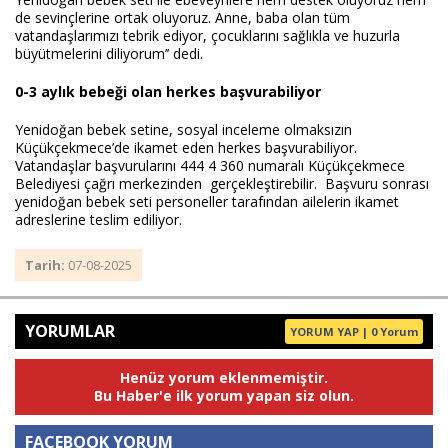
de sevinçlerine ortak oluyoruz. Anne, baba olan tüm
vatandaşlarımızı tebrik ediyor, çocuklarını sağlıkla ve huzurla
büyütmelerini diliyorum’’ dedi.
0-3 aylık bebeği olan herkes başvurabiliyor
Yenidoğan bebek setine, sosyal inceleme olmaksızın
Küçükçekmece’de ikamet eden herkes başvurabiliyor.
Vatandaşlar başvurularını 444 4 360 numaralı Küçükçekmece
Belediyesi çağrı merkezinden gerçekleştirebilir. Başvuru sonrası
yenidoğan bebek seti personeller tarafından ailelerin ikamet
adreslerine teslim ediliyor.
Tarih:
07-08-2025
YORUMLAR
YORUM YAP | 0 Yorum
Henüz yorum eklenmemiştir.
Bu Haber'e ilk yorum yapan siz olun.
FACEBOOK YORUM