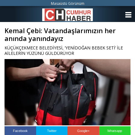
Masaüstü Görünüm
ANASAYFA
Kemal Çebi: Vatandaşlarımızın her
KATEGORİLER
anında yanındayız
YAZARLAR
KÜÇÜKÇEKMECE BELEDİYESİ, ‘YENİDOĞAN BEBEK SETİ’ İLE
AİLELERİN YÜZÜNÜ GÜLDÜRÜYOR
ANKETLER
FOTO GALERİ
VİDEO GALERİ
KÜNYE
İLETİŞİM
Facebook
Twitter
Google+
Whatsapp