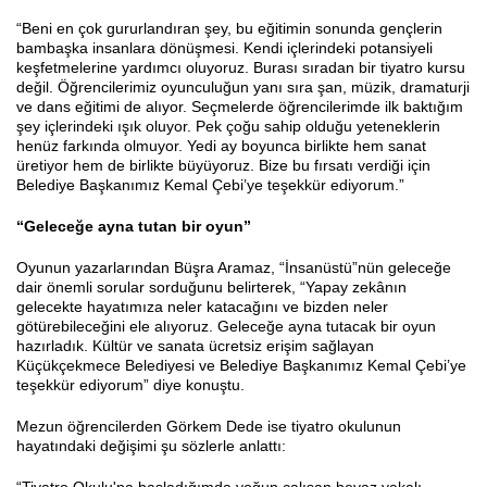
“Beni en çok gururlandıran şey, bu eğitimin sonunda gençlerin
bambaşka insanlara dönüşmesi. Kendi içlerindeki potansiyeli
keşfetmelerine yardımcı oluyoruz. Burası sıradan bir tiyatro kursu
değil. Öğrencilerimiz oyunculuğun yanı sıra şan, müzik, dramaturji
ve dans eğitimi de alıyor. Seçmelerde öğrencilerimde ilk baktığım
şey içlerindeki ışık oluyor. Pek çoğu sahip olduğu yeteneklerin
henüz farkında olmuyor. Yedi ay boyunca birlikte hem sanat
üretiyor hem de birlikte büyüyoruz. Bize bu fırsatı verdiği için
Belediye Başkanımız Kemal Çebi’ye teşekkür ediyorum.”
“Geleceğe ayna tutan bir oyun”
Oyunun yazarlarından Büşra Aramaz, “İnsanüstü”nün geleceğe
dair önemli sorular sorduğunu belirterek, “Yapay zekânın
gelecekte hayatımıza neler katacağını ve bizden neler
götürebileceğini ele alıyoruz. Geleceğe ayna tutacak bir oyun
hazırladık. Kültür ve sanata ücretsiz erişim sağlayan
Küçükçekmece Belediyesi ve Belediye Başkanımız Kemal Çebi’ye
teşekkür ediyorum” diye konuştu.
Mezun öğrencilerden Görkem Dede ise tiyatro okulunun
hayatındaki değişimi şu sözlerle anlattı: