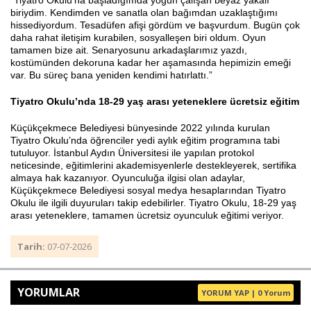
“Tiyatro Okulu'na başladığımda yoğun çalışan beyaz yakalı
biriydim. Kendimden ve sanatla olan bağımdan uzaklaştığımı
hissediyordum. Tesadüfen afişi gördüm ve başvurdum. Bugün çok
daha rahat iletişim kurabilen, sosyalleşen biri oldum. Oyun
tamamen bize ait. Senaryosunu arkadaşlarımız yazdı,
kostümünden dekoruna kadar her aşamasında hepimizin emeği
var. Bu süreç bana yeniden kendimi hatırlattı.”
Tiyatro Okulu’nda 18-29 yaş arası yeteneklere ücretsiz eğitim
Küçükçekmece Belediyesi bünyesinde 2022 yılında kurulan
Tiyatro Okulu’nda öğrenciler yedi aylık eğitim programına tabi
tutuluyor. İstanbul Aydın Üniversitesi ile yapılan protokol
neticesinde, eğitimlerini akademisyenlerle destekleyerek, sertifika
almaya hak kazanıyor. Oyunculuğa ilgisi olan adaylar,
Küçükçekmece Belediyesi sosyal medya hesaplarından Tiyatro
Okulu ile ilgili duyuruları takip edebilirler. Tiyatro Okulu, 18-29 yaş
arası yeteneklere, tamamen ücretsiz oyunculuk eğitimi veriyor.
Tarih:
07-07-2026
YORUMLAR
YORUM YAP | 0 Yorum