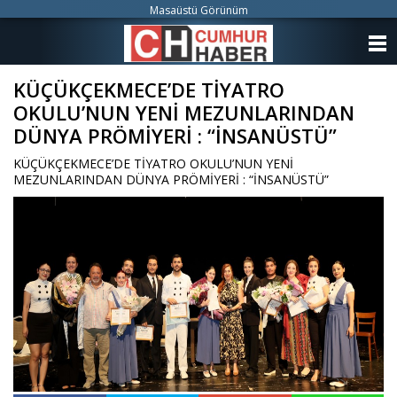
Masaüstü Görünüm
ANASAYFA
KÜÇÜKÇEKMECE’DE TİYATRO
KATEGORİLER
OKULU’NUN YENİ MEZUNLARINDAN
YAZARLAR
DÜNYA PRÖMİYERİ : “İNSANÜSTÜ”
KÜÇÜKÇEKMECE’DE TİYATRO OKULU’NUN YENİ
ANKETLER
MEZUNLARINDAN DÜNYA PRÖMİYERİ : “İNSANÜSTÜ”
FOTO GALERİ
VİDEO GALERİ
KÜNYE
İLETİŞİM