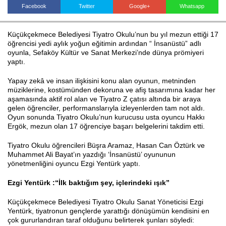
Facebook
Twitter
Google+
Whatsapp
Küçükçekmece Belediyesi Tiyatro Okulu’nun bu yıl mezun ettiği 17
Haberin Doğru Adresi.
öğrencisi yedi aylık yoğun eğitimin ardından “ İnsanüstü” adlı
oyunla, Sefaköy Kültür ve Sanat Merkezi’nde dünya prömiyeri
yaptı.
Yapay zekâ ve insan ilişkisini konu alan oyunun, metninden
müziklerine, kostümünden dekoruna ve afiş tasarımına kadar her
aşamasında aktif rol alan ve Tiyatro Z çatısı altında bir araya
gelen öğrenciler, performanslarıyla izleyenlerden tam not aldı.
Oyun sonunda Tiyatro Okulu’nun kurucusu usta oyuncu Hakkı
Ergök, mezun olan 17 öğrenciye başarı belgelerini takdim etti.
Tiyatro Okulu öğrencileri Büşra Aramaz, Hasan Can Öztürk ve
Muhammet Ali Bayat’ın yazdığı ‘İnsanüstü’ oyununun
yönetmenliğini oyuncu Ezgi Yentürk yaptı.
Ezgi Yentürk :“İlk baktığım şey, içlerindeki ışık”
Küçükçekmece Belediyesi Tiyatro Okulu Sanat Yöneticisi Ezgi
Yentürk, tiyatronun gençlerde yarattığı dönüşümün kendisini en
çok gururlandıran taraf olduğunu belirterek şunları söyledi: