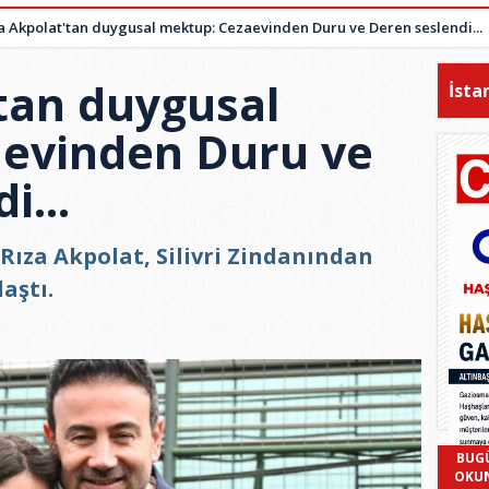
a Akpolat'tan duygusal mektup: Cezaevinden Duru ve Deren seslendi...
'tan duygusal
İsta
evinden Duru ve
i...
Rıza Akpolat, Silivri Zindanından
aştı.
BUG
OKU