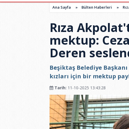
Ana Sayfa
»
Bülten Haberleri
»
Rız
Rıza Akpolat
mektup: Ceza
Deren seslend
Beşiktaş Belediye Başkanı 
kızları için bir mektup payl
Tarih:
11-10-2025 13:43:28