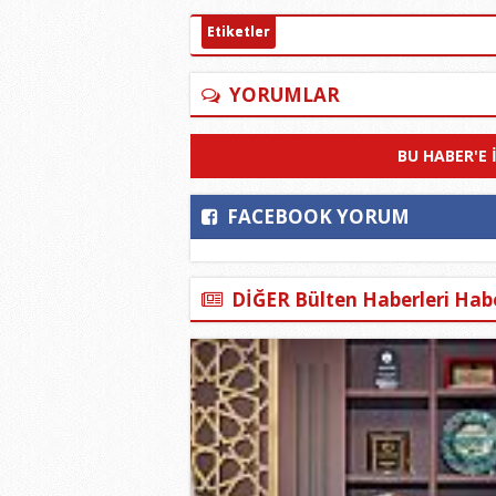
Etiketler
YORUMLAR
BU HABER'E 
FACEBOOK YORUM
DİĞER Bülten Haberleri Habe