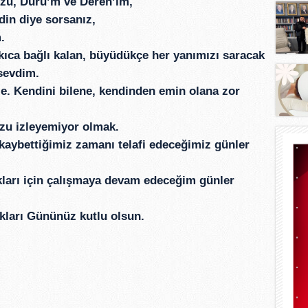
üzü, Duru’m ve Deren’im,
din diye sorsanız,
.
kıca bağlı kalan, büyüdükçe her yanımızı saracak
 sevdim.
ize. Kendini bilene, kendinden emin olana zor
zu izleyemiyor olmak.
 kaybettiğimiz zamanı telafi edeceğimiz günler
ukları için çalışmaya devam edeceğim günler
ukları Gününüz kutlu olsun.