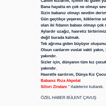
Canım kızlarım, içimin iki gülen y
Bana hayatta en çok ne olmayı sev
Sizin babanız olmayı sevdim derim
Gün geçtikçe yeşeren, köklerine sı
olan iki fidanın babası olmayı çok
Aylardır uzağız, hasretiz birbirim
değil burada kalmak.
Tek ağrıma giden büyüyor oluşunu
Olsun canlarım vuslat vakti yakın,
yakındır.
Sizler için, dünyanın tüm kız çoc
yakındır.
Hasretle sarılırım, Dünya Kız Çoc
Babanız Rıza Akpolat
Silivri Zindanı
'' ifadelerini kullandı.
ÖZEL HABER BÜLENT ÇAVUŞ