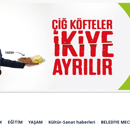
K
EĞİTİM
YAŞAM
Kültür-Sanat haberleri
BELEDİYE MEC