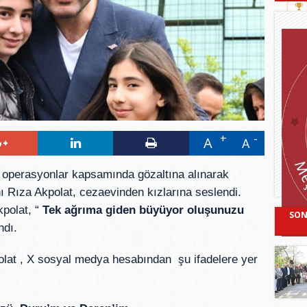
A
A
n operasyonlar kapsamında gözaltına alınarak
 Rıza Akpolat, cezaevinden kızlarına seslendi.
kpolat, “
Tek ağrıma giden büyüyor oluşunuzu
SON
ndı.
lat , X sosyal medya hesabından şu ifadelere yer