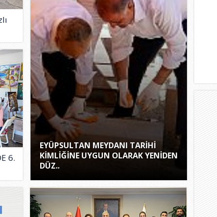
lı
EYÜPSULTAN MEYDANI TARİHİ
KİMLİĞİNE UYGUN OLARAK YENİDEN
E 6.
DÜZ..