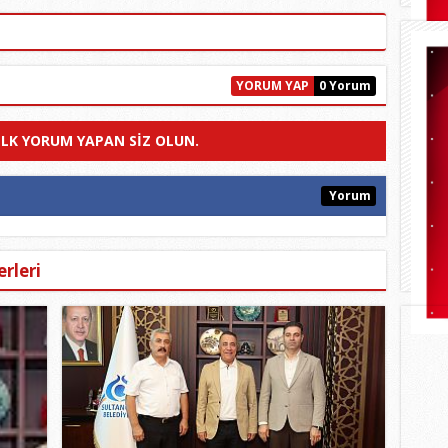
YORUM YAP
0 Yorum
ILK YORUM YAPAN SIZ OLUN.
Yorum
rleri