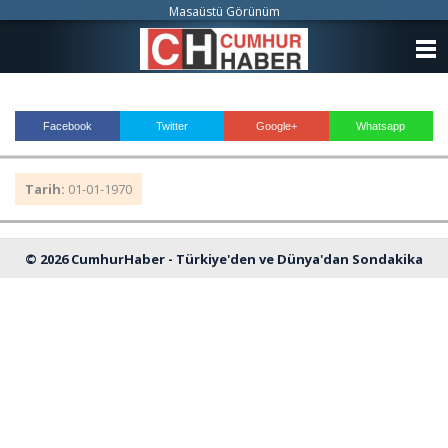
Masaüstü Görünüm
ANASAYFA
KATEGORİLER
Facebook
Twitter
Google+
Whatsapp
YAZARLAR
Tarih:
01-01-1970
ANKETLER
FOTO GALERİ
© 2026 CumhurHaber - Türkiye'den ve Dünya'dan Sondakika
VİDEO GALERİ
Haberleri
KÜNYE
İLETİŞİM