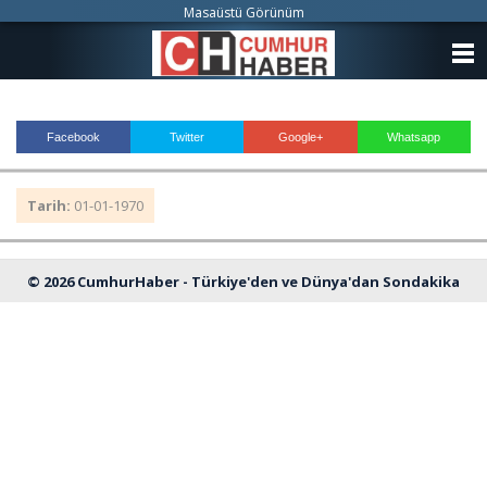
Masaüstü Görünüm
ANASAYFA
KATEGORİLER
Facebook
Twitter
Google+
Whatsapp
YAZARLAR
Tarih:
01-01-1970
ANKETLER
FOTO GALERİ
© 2026 CumhurHaber - Türkiye'den ve Dünya'dan Sondakika
VİDEO GALERİ
Haberleri
KÜNYE
İLETİŞİM