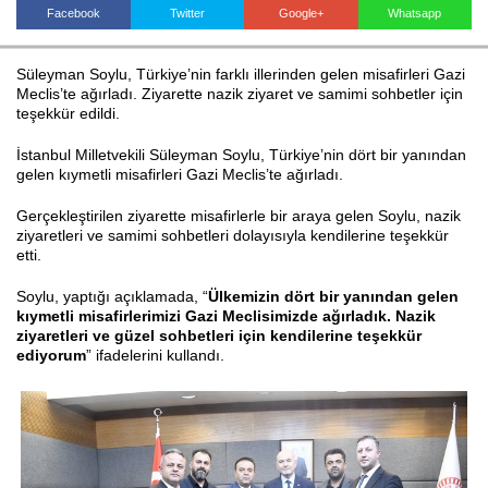
Facebook
Twitter
Google+
Whatsapp
Süleyman Soylu, Türkiye’nin farklı illerinden gelen misafirleri Gazi
Haberin Doğru Adresi.
Meclis’te ağırladı. Ziyarette nazik ziyaret ve samimi sohbetler için
teşekkür edildi.
İstanbul Milletvekili Süleyman Soylu, Türkiye’nin dört bir yanından
gelen kıymetli misafirleri Gazi Meclis’te ağırladı.
Gerçekleştirilen ziyarette misafirlerle bir araya gelen Soylu, nazik
ziyaretleri ve samimi sohbetleri dolayısıyla kendilerine teşekkür
etti.
Soylu, yaptığı açıklamada, “
Ülkemizin dört bir yanından gelen
kıymetli misafirlerimizi Gazi Meclisimizde ağırladık. Nazik
ziyaretleri ve güzel sohbetleri için kendilerine teşekkür
ediyorum
” ifadelerini kullandı.