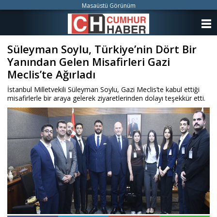
Masaüstü Görünüm
ANASAYFA
Süleyman Soylu, Türkiye’nin Dört Bir
KATEGORİLER
Yanından Gelen Misafirleri Gazi
YAZARLAR
Meclis’te Ağırladı
İstanbul Milletvekili Süleyman Soylu, Gazi Meclis’te kabul ettiği
ANKETLER
misafirlerle bir araya gelerek ziyaretlerinden dolayı teşekkür etti.
FOTO GALERİ
VİDEO GALERİ
KÜNYE
İLETİŞİM