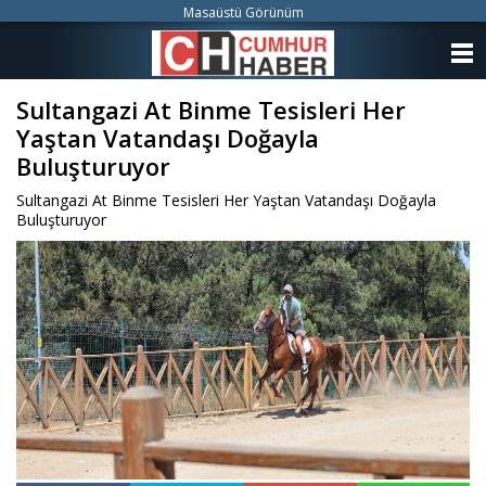
Masaüstü Görünüm
ANASAYFA
Sultangazi At Binme Tesisleri Her
KATEGORİLER
Yaştan Vatandaşı Doğayla
YAZARLAR
Buluşturuyor
Sultangazi At Binme Tesisleri Her Yaştan Vatandaşı Doğayla
ANKETLER
Buluşturuyor
FOTO GALERİ
VİDEO GALERİ
KÜNYE
İLETİŞİM