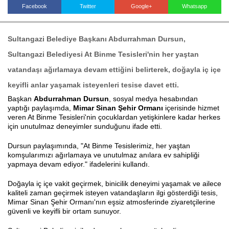
Facebook
Twitter
Google+
Whatsapp
Haberin Doğru Adresi.
Sultangazi Belediye Başkanı Abdurrahman Dursun
,
Sultangazi Belediyesi At Binme Tesisleri'nin her yaştan
vatandaşı ağırlamaya devam ettiğini belirterek, doğayla iç içe
keyifli anlar yaşamak isteyenleri tesise davet etti.
Başkan
Abdurrahman Dursun
, sosyal medya hesabından
yaptığı paylaşımda,
Mimar Sinan Şehir Ormanı
içerisinde hizmet
veren At Binme Tesisleri'nin çocuklardan yetişkinlere kadar herkes
için unutulmaz deneyimler sunduğunu ifade etti.
Dursun paylaşımında, "At Binme Tesislerimiz, her yaştan
komşularımızı ağırlamaya ve unutulmaz anılara ev sahipliği
yapmaya devam ediyor." ifadelerini kullandı.
Doğayla iç içe vakit geçirmek, binicilik deneyimi yaşamak ve ailece
kaliteli zaman geçirmek isteyen vatandaşların ilgi gösterdiği tesis,
Mimar Sinan Şehir Ormanı'nın eşsiz atmosferinde ziyaretçilerine
güvenli ve keyifli bir ortam sunuyor.