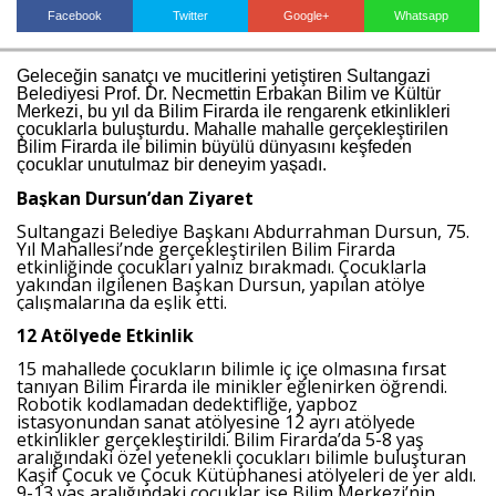
Facebook
Twitter
Google+
Whatsapp
Geleceğin sanatçı ve mucitlerini yetiştiren Sultangazi
Haberin Doğru Adresi.
Belediyesi Prof. Dr. Necmettin Erbakan Bilim ve Kültür
Merkezi, bu yıl da Bilim Firarda ile rengarenk etkinlikleri
çocuklarla buluşturdu. Mahalle mahalle gerçekleştirilen
Bilim Firarda ile bilimin büyülü dünyasını keşfeden
çocuklar unutulmaz bir deneyim yaşadı.
Başkan Dursun’dan Ziyaret
Sultangazi Belediye Başkanı Abdurrahman Dursun, 75.
Yıl Mahallesi’nde gerçekleştirilen Bilim Firarda
etkinliğinde çocukları yalnız bırakmadı. Çocuklarla
yakından ilgilenen Başkan Dursun, yapılan atölye
çalışmalarına da eşlik etti.
12 Atölyede Etkinlik
15 mahallede çocukların bilimle iç içe olmasına fırsat
tanıyan Bilim Firarda ile minikler eğlenirken öğrendi.
Robotik kodlamadan dedektifliğe, yapboz
istasyonundan sanat atölyesine 12 ayrı atölyede
etkinlikler gerçekleştirildi. Bilim Firarda’da 5-8 yaş
aralığındaki özel yetenekli çocukları bilimle buluşturan
Kaşif Çocuk ve Çocuk Kütüphanesi atölyeleri de yer aldı.
9-13 yaş aralığındaki çocuklar ise Bilim Merkezi’nin