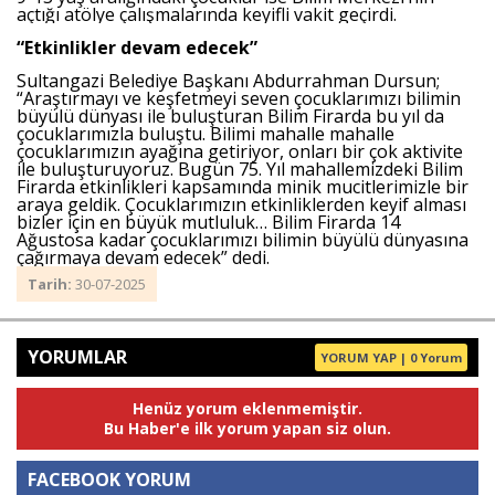
açtığı atölye çalışmalarında keyifli vakit geçirdi.
“Etkinlikler devam edecek”
Sultangazi Belediye Başkanı Abdurrahman Dursun;
“Araştırmayı ve keşfetmeyi seven çocuklarımızı bilimin
büyülü dünyası ile buluşturan Bilim Firarda bu yıl da
çocuklarımızla buluştu. Bilimi mahalle mahalle
çocuklarımızın ayağına getiriyor, onları bir çok aktivite
ile buluşturuyoruz. Bugün 75. Yıl mahallemizdeki Bilim
Firarda etkinlikleri kapsamında minik mucitlerimizle bir
araya geldik. Çocuklarımızın etkinliklerden keyif alması
bizler için en büyük mutluluk… Bilim Firarda 14
Ağustosa kadar çocuklarımızı bilimin büyülü dünyasına
çağırmaya devam edecek” dedi.
Tarih:
30-07-2025
YORUMLAR
YORUM YAP | 0 Yorum
Henüz yorum eklenmemiştir.
Bu Haber'e ilk yorum yapan siz olun.
FACEBOOK YORUM