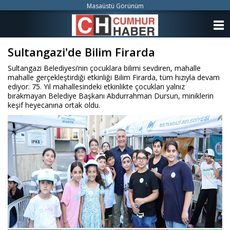
Masaüstü Görünüm
ANASAYFA
Sultangazi'de Bilim Firarda
KATEGORİLER
Sultangazi Belediyesi’nin çocuklara bilimi sevdiren, mahalle
YAZARLAR
mahalle gerçekleştirdiği etkinliği Bilim Firarda, tüm hızıyla devam
ediyor. 75. Yıl mahallesindeki etkinlikte çocukları yalnız
bırakmayan Belediye Başkanı Abdurrahman Dursun, miniklerin
ANKETLER
keşif heyecanına ortak oldu.
FOTO GALERİ
VİDEO GALERİ
KÜNYE
İLETİŞİM