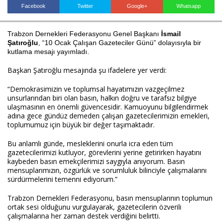
Facebook
Twitter
Google+
Whatsapp
Trabzon Dernekleri Federasyonu Genel Başkanı
İsmail
Haberin Doğru Adresi.
Şatıroğlu
, “10 Ocak Çalışan Gazeteciler Günü” dolayısıyla bir
kutlama mesajı yayımladı.
Başkan Şatıroğlu mesajında şu ifadelere yer verdi:
“Demokrasimizin ve toplumsal hayatımızın vazgeçilmez
unsurlarından biri olan basın, halkın doğru ve tarafsız bilgiye
ulaşmasının en önemli güvencesidir. Kamuoyunu bilgilendirmek
adına gece gündüz demeden çalışan gazetecilerimizin emekleri,
toplumumuz için büyük bir değer taşımaktadır.
Bu anlamlı günde, mesleklerini onurla icra eden tüm
gazetecilerimizi kutluyor, görevlerini yerine getirirken hayatını
kaybeden basın emekçilerimizi saygıyla anıyorum. Basın
mensuplarımızın, özgürlük ve sorumluluk bilinciyle çalışmalarını
sürdürmelerini temenni ediyorum.”
Trabzon Dernekleri Federasyonu, basın mensuplarının toplumun
ortak sesi olduğunu vurgulayarak, gazetecilerin özverili
çalışmalarına her zaman destek verdiğini belirtti.