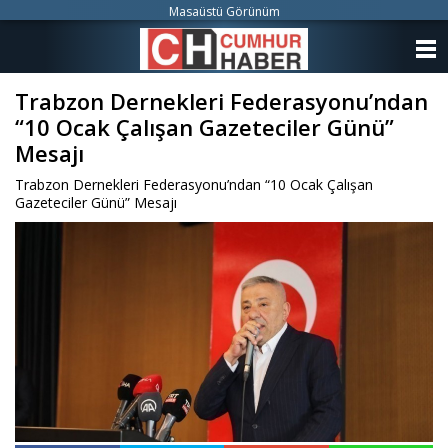
Masaüstü Görünüm
ANASAYFA
Trabzon Dernekleri Federasyonu’ndan
KATEGORİLER
“10 Ocak Çalışan Gazeteciler Günü”
YAZARLAR
Mesajı
Trabzon Dernekleri Federasyonu’ndan “10 Ocak Çalışan
ANKETLER
Gazeteciler Günü” Mesajı
FOTO GALERİ
VİDEO GALERİ
KÜNYE
İLETİŞİM