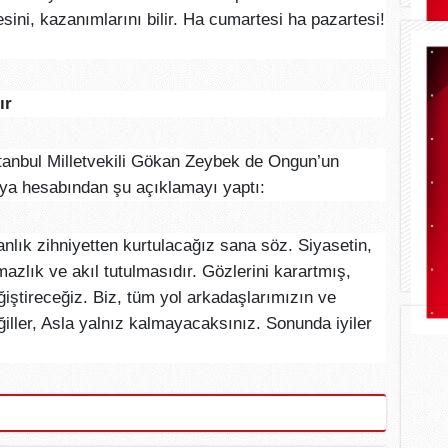
ini, kazanımlarını bilir. Ha cumartesi ha pazartesi!
ır
anbul Milletvekili Gökan Zeybek de Ongun’un
dya hesabından şu açıklamayı yaptı:
anlık zihniyetten kurtulacağız sana söz. Siyasetin,
mazlık ve akıl tutulmasıdır. Gözlerini karartmış,
ğiştireceğiz. Biz, tüm yol arkadaşlarımızın ve
eğiller, Asla yalnız kalmayacaksınız. Sonunda iyiler