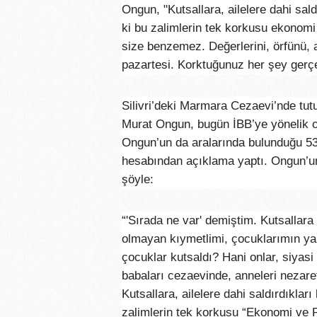
Ongun, "Kutsallara, ailelere dahi sal
ki bu zalimlerin tek korkusu ekonomi 
size benzemez. Değerlerini, örfünü, a
pazartesi. Korktuğunuz her şey gerçe
Silivri’deki Marmara Cezaevi’nde tu
Murat Ongun, bugün İBB’ye yönelik 
Ongun’un da aralarında bulunduğu 53 ki
hesabından açıklama yaptı. Ongun’u
şöyle:
“'Sırada ne var' demiştim. Kutsallar
olmayan kıymetlimi, çocuklarımın yan
çocuklar kutsaldı? Hani onlar, siyas
babaları cezaevinde, anneleri nezar
Kutsallara, ailelere dahi saldırdıkla
zalimlerin tek korkusu “Ekonomi ve Pa