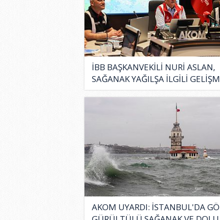
İBB BAŞKANVEKİLİ NURİ ASLAN,
SAĞANAK YAĞILŞA İLGİLİ GELİŞM
AKOM UYARDI: İSTANBUL'DA GÖ
GÜRÜLTÜLÜ SAĞANAK VE DOLU