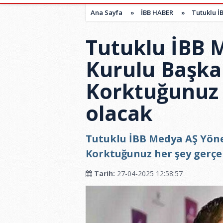
Ana Sayfa
»
İBB HABER
»
Tutuklu İ
Tutuklu İBB 
Kurulu Başka
Korktuğunuz 
olacak
Tutuklu İBB Medya AŞ Yön
Korktuğunuz her şey gerçe
Tarih:
27-04-2025 12:58:57