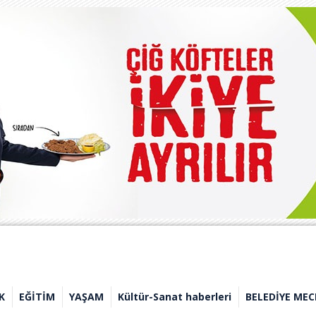
K
EĞİTİM
YAŞAM
Kültür-Sanat haberleri
BELEDİYE MEC