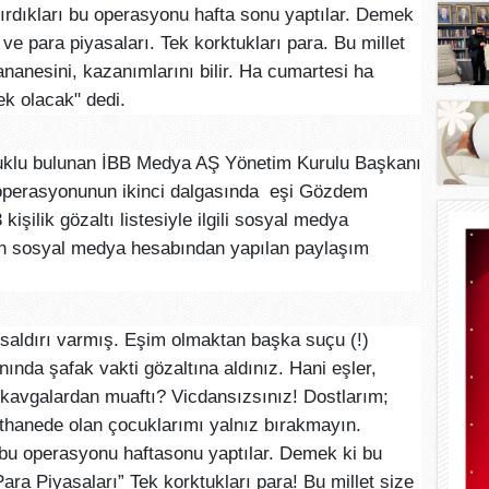
dırdıkları bu operasyonu hafta sonu yaptılar. Demek
ve para piyasaları. Tek korktukları para. Bu millet
nanesini, kazanımlarını bilir. Ha cumartesi ha
k olacak" dedi.
tuklu bulunan İBB Medya AŞ Yönetim Kurulu Başkanı
operasyonunun ikinci dalgasında eşi Gözdem
şilik gözaltı listesiyle ilgili sosyal medya
n sosyal medya hesabından yapılan paylaşım
a saldırı varmış. Eşim olmaktan başka suçu (!)
ında şafak vakti gözaltına aldınız. Hani eşler,
i kavgalardan muaftı? Vicdansızsınız! Dostlarım;
ethanede olan çocuklarımı yalnız bırakmayın.
rı bu operasyonu haftasonu yaptılar. Demek ki bu
ra Piyasaları” Tek korktukları para! Bu millet size