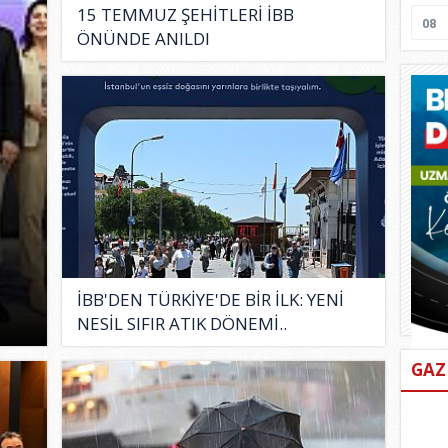
15 TEMMUZ ŞEHİTLERİ İBB
08
ÖNÜNDE ANILDI
İBB'DEN TÜRKİYE'DE BİR İLK: YENİ
NESİL SIFIR ATIK DÖNEMİ..
GAZ