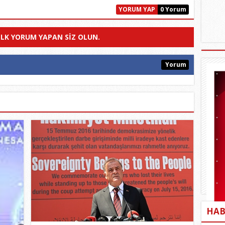
YORUM YAP
0 Yorum
ILK YORUM YAPAN SIZ OLUN.
Yorum
HAB