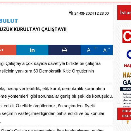
İsta
24-08-2024 12:28:00
BULUT
ÜZÜK KURULTAYI ÇALIŞTAYI!
A
A
i Çalıştay'a çok sayıda davetiyle birlikte bir çalışma
msilcinin yanı sıra 60 Demokratik Kitle Örgütlerinin
e, hesap verilebilirlik, etik kurul, demokratik karar alma
eme yöntemleri” gibi sorunsallar geniş bir şekilde konuşuldu.
t edildi. Özellikle örgütlerimiz, ön seçimden, üyelik
BUG
 seçimin vazfeçilmezliğinden bahis edildi ve bu konular
OKU
.
. Özgür Çelik'e ve yönetimine, İlçe başkanlarına ve tüm