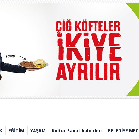
K
EĞİTİM
YAŞAM
Kültür-Sanat haberleri
BELEDİYE MEC