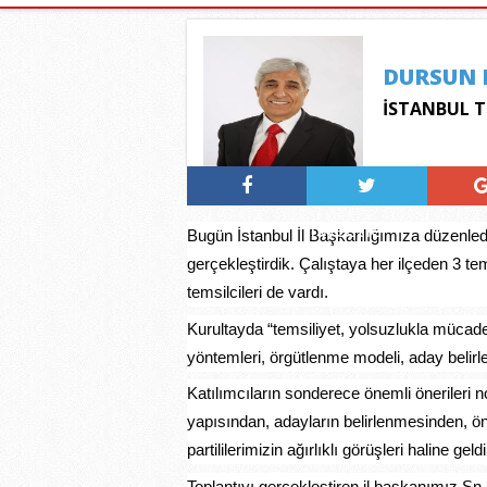
DURSUN 
İSTANBUL T
Tweetle
Bugün İstanbul İl Başkanlığımıza düzenlediğ
gerçekleştirdik. Çalıştaya her ilçeden 3 te
temsilcileri de vardı.
Kurultayda “temsiliyet, yolsuzlukla mücadel
yöntemleri, örgütlenme modeli, aday belirl
Katılımcıların sonderece önemli önerileri no
yapısından, adayların belirlenmesinden, ön
partililerimizin ağırlıklı görüşleri haline geldi
Toplantıyı gerçekleştiren il başkanımız Sn