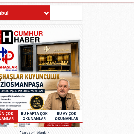
nbul
ÜN ÇOK
BU HAFTA ÇOK
BU AY ÇOK
NANLAR
OKUNANLAR
OKUNANLAR
" target="_blank">