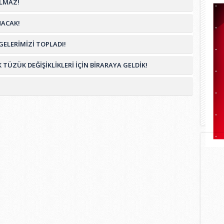
OLMAZ!
NACAK!
ELERİMİZİ TOPLADI!
ZÜK DEĞİŞİKLİKLERİ İÇİN BİRARAYA GELDİK!