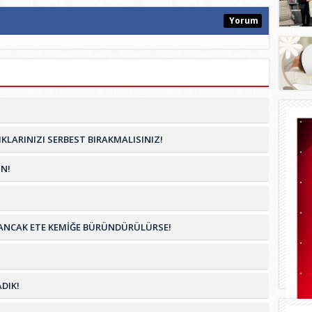
Yorum
KLARINIZI SERBEST BIRAKMALISINIZ!
N!
İM ANCAK ETE KEMİĞE BÜRÜNDÜRÜLÜRSE!
DIK!