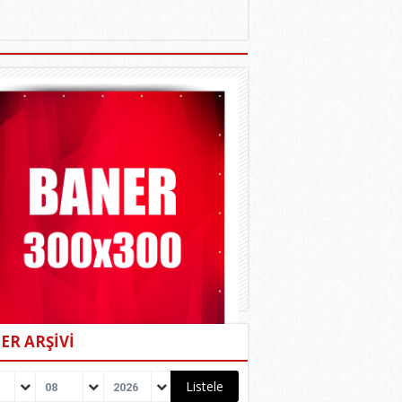
ER ARŞİVİ
08
2026