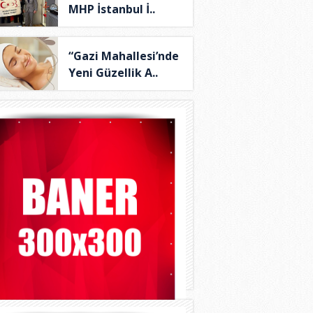
MHP İstanbul İ..
“Gazi Mahallesi’nde
Yeni Güzellik A..