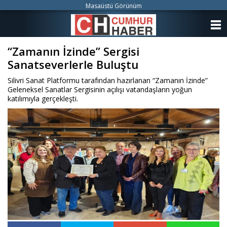
Masaüstü Görünüm
ANASAYFA
“Zamanın İzinde” Sergisi
KATEGORİLER
Sanatseverlerle Buluştu
YAZARLAR
Silivri Sanat Platformu tarafından hazırlanan “Zamanın İzinde”
Geleneksel Sanatlar Sergisinin açılışı vatandaşların yoğun
ANKETLER
katılımıyla gerçekleşti.
FOTO GALERİ
VİDEO GALERİ
KÜNYE
İLETİŞİM