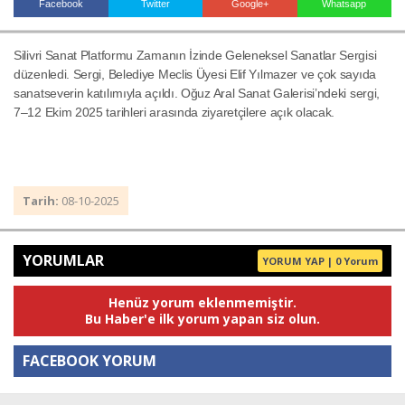
Facebook
Twitter
Google+
Whatsapp
Silivri Sanat Platformu Zamanın İzinde Geleneksel Sanatlar Sergisi
Haberin Doğru Adresi.
düzenledi. Sergi, Belediye Meclis Üyesi Elif Yılmazer ve çok sayıda
sanatseverin katılımıyla açıldı. Oğuz Aral Sanat Galerisi’ndeki sergi,
7–12 Ekim 2025 tarihleri arasında ziyaretçilere açık olacak.
Tarih:
08-10-2025
YORUMLAR
YORUM YAP | 0 Yorum
Henüz yorum eklenmemiştir.
Bu Haber'e ilk yorum yapan siz olun.
FACEBOOK YORUM