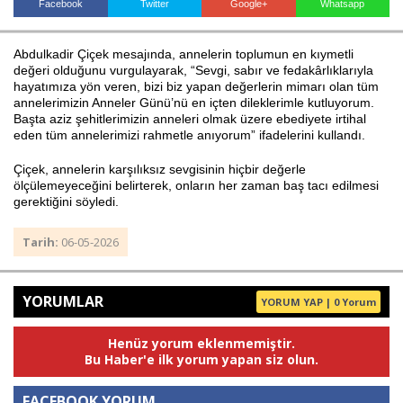
Facebook
Twitter
Google+
Whatsapp
Abdulkadir Çiçek mesajında, annelerin toplumun en kıymetli
Haberin Doğru Adresi.
değeri olduğunu vurgulayarak, “Sevgi, sabır ve fedakârlıklarıyla
hayatımıza yön veren, bizi biz yapan değerlerin mimarı olan tüm
annelerimizin Anneler Günü’nü en içten dileklerimle kutluyorum.
Başta aziz şehitlerimizin anneleri olmak üzere ebediyete irtihal
eden tüm annelerimizi rahmetle anıyorum” ifadelerini kullandı.
Çiçek, annelerin karşılıksız sevgisinin hiçbir değerle
ölçülemeyeceğini belirterek, onların her zaman baş tacı edilmesi
gerektiğini söyledi.
Tarih:
06-05-2026
YORUMLAR
YORUM YAP | 0 Yorum
Henüz yorum eklenmemiştir.
Bu Haber'e ilk yorum yapan siz olun.
FACEBOOK YORUM