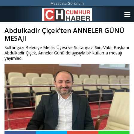
Masaüstü Görünüm
ANASAYFA
Abdulkadir Çiçek’ten ANNELER GÜNÜ
KATEGORİLER
MESAJI
YAZARLAR
Sultangazi Belediye Meclis Üyesi ve Sultangazi Siirt Vakfı Başkanı
Abdulkadir Çiçek, Anneler Günü dolayısıyla bir kutlama mesajı
ANKETLER
yayımladı.
FOTO GALERİ
VİDEO GALERİ
KÜNYE
İLETİŞİM