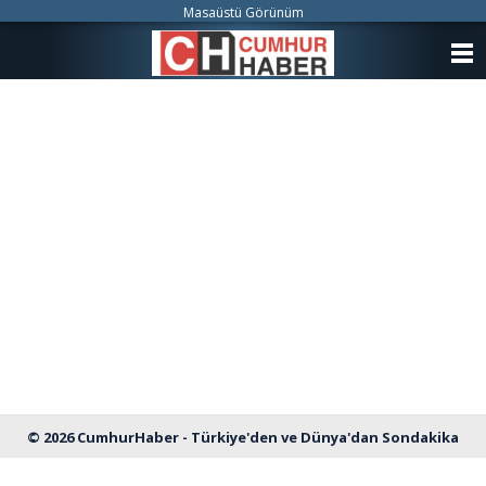
Masaüstü Görünüm
ANASAYFA
KATEGORİLER
YAZARLAR
ANKETLER
FOTO GALERİ
VİDEO GALERİ
KÜNYE
İLETİŞİM
© 2026 CumhurHaber - Türkiye'den ve Dünya'dan Sondakika
Haberleri