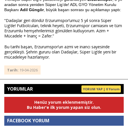
aradan sonra yeniden Süper Lig’de! ADL GYO Yönetim Kurulu 
Başkanı 
Adil Güngör
, büyük başarı sonrası şu açıklamayı yaptı:
“Dadaşlar geri döndü! Erzurumspor’umuz 5 yıl sonra Süper 
Haberin Doğru Adresi.
Lig’de! Futbolcuları, teknik heyeti, Erzurumspor camiasını ve tüm 
Erzurumlu hemşehrilerimizi gönülden kutluyorum. Azim + 
Mücadele + İnanç = Zafer.”
Bu tarihi başarı, Erzurumspor’un azmi ve inancı sayesinde 
gerçekleşti. Şehrin gururu olan Dadaşlar, Süper Lig’de yeni bir 
mücadeleye hazırlanıyor.
Tarih:
19-04-2026
YORUMLAR
YORUM YAP | 0 Yorum
Henüz yorum eklenmemiştir.
Bu Haber'e ilk yorum yapan siz olun.
FACEBOOK YORUM