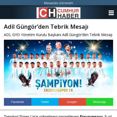
Masaüstü Görünüm
ANASAYFA
Adil Güngör’den Tebrik Mesajı
KATEGORİLER
ADL GYO Yönetim Kurulu Başkanı Adil Güngör’den Tebrik Mesajı
YAZARLAR
ANKETLER
FOTO GALERİ
VİDEO GALERİ
KÜNYE
İLETİŞİM
Facebook
Twitter
Google+
Whatsapp
Trendyol Süper Lig’e yükselmeyi garantileyen 
Erzurumspor
, 5 yıl 