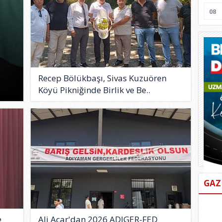
08
Recep Bölükbaşı, Sivas Kuzuören
Köyü Pikniğinde Birlik ve Be..
GAZ
e
Ali Acar'dan 2026 ADIGER-FED