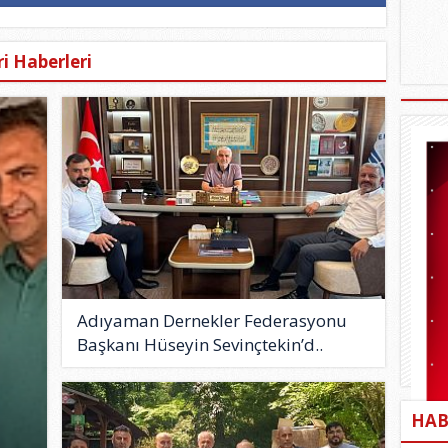
i Haberleri
Adıyaman Dernekler Federasyonu
Başkanı Hüseyin Sevinçtekin’d..
HAB