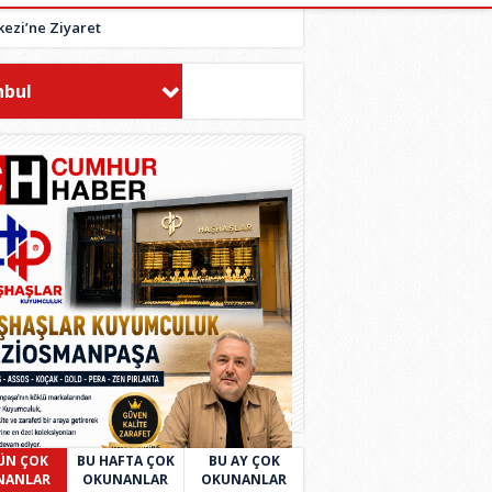
ezi’ne Ziyaret
nbul
ÜN ÇOK
BU HAFTA ÇOK
BU AY ÇOK
NANLAR
OKUNANLAR
OKUNANLAR