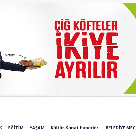
K
EĞİTİM
YAŞAM
Kültür-Sanat haberleri
BELEDİYE MEC