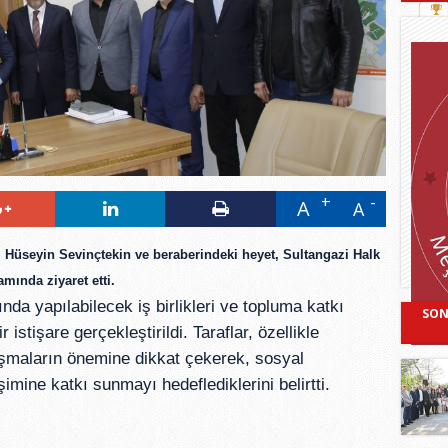
A
A
üseyin Sevinçtekin ve beraberindeki heyet, Sultangazi Halk 
ında ziyaret etti.
a yapılabilecek iş birlikleri ve topluma katkı 
SON
istişare gerçekleştirildi. Taraflar, özellikle 
ışmaların önemine dikkat çekerek, sosyal 
imine katkı sunmayı hedeflediklerini belirtti.