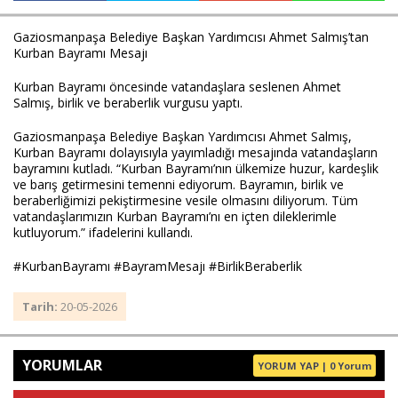
Gaziosmanpaşa Belediye Başkan Yardımcısı Ahmet Salmış’tan 
Kurban Bayramı Mesajı
Haberin Doğru Adresi.
Kurban Bayramı öncesinde vatandaşlara seslenen Ahmet 
Salmış, birlik ve beraberlik vurgusu yaptı.
Gaziosmanpaşa Belediye Başkan Yardımcısı Ahmet Salmış, 
Kurban Bayramı dolayısıyla yayımladığı mesajında vatandaşların 
bayramını kutladı. “Kurban Bayramı’nın ülkemize huzur, kardeşlik 
ve barış getirmesini temenni ediyorum. Bayramın, birlik ve 
beraberliğimizi pekiştirmesine vesile olmasını diliyorum. Tüm 
vatandaşlarımızın Kurban Bayramı’nı en içten dileklerimle 
kutluyorum.” ifadelerini kullandı.
#KurbanBayramı #BayramMesajı #BirlikBeraberlik
Tarih:
20-05-2026
YORUMLAR
YORUM YAP | 0 Yorum