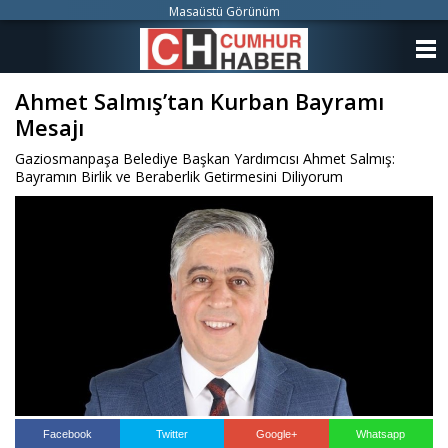
Masaüstü Görünüm
ANASAYFA
Ahmet Salmış’tan Kurban Bayramı
KATEGORİLER
Mesajı
YAZARLAR
Gaziosmanpaşa Belediye Başkan Yardımcısı Ahmet Salmış:
Bayramın Birlik ve Beraberlik Getirmesini Diliyorum
ANKETLER
FOTO GALERİ
VİDEO GALERİ
KÜNYE
İLETİŞİM
Facebook
Twitter
Google+
Whatsapp