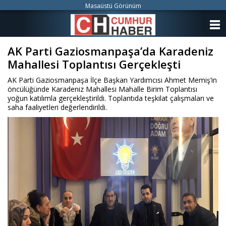
Masaüstü Görünüm
ANASAYFA
AK Parti Gaziosmanpaşa’da Karadeniz
KATEGORİLER
Mahallesi Toplantısı Gerçekleşti
YAZARLAR
AK Parti Gaziosmanpaşa İlçe Başkan Yardımcısı Ahmet Memiş’in
öncülüğünde Karadeniz Mahallesi Mahalle Birim Toplantısı
ANKETLER
yoğun katılımla gerçekleştirildi. Toplantıda teşkilat çalışmaları ve
saha faaliyetleri değerlendirildi.
FOTO GALERİ
VİDEO GALERİ
KÜNYE
İLETİŞİM