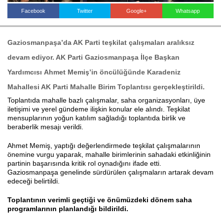
Facebook
Twitter
Google+
Whatsapp
Haberin Doğru Adresi.
Gaziosmanpaşa’da AK Parti teşkilat çalışmaları aralıksız
devam ediyor. AK Parti Gaziosmanpaşa İlçe Başkan
Yardımcısı
Ahmet Memiş’in öncülüğünde Karadeniz
Mahallesi AK Parti Mahalle Birim Toplantısı
gerçekleştirildi.
Toplantıda mahalle bazlı çalışmalar, saha organizasyonları, üye
iletişimi ve yerel gündeme ilişkin konular ele alındı. Teşkilat
mensuplarının yoğun katılım sağladığı toplantıda birlik ve
beraberlik mesajı verildi.
Ahmet Memiş, yaptığı değerlendirmede teşkilat çalışmalarının
önemine vurgu yaparak, mahalle birimlerinin sahadaki etkinliğinin
partinin başarısında kritik rol oynadığını ifade etti.
Gaziosmanpaşa genelinde sürdürülen çalışmaların artarak devam
edeceği belirtildi.
Toplantının verimli geçtiği ve önümüzdeki dönem saha
programlarının planlandığı bildirildi.