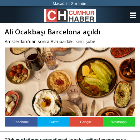
Masaüstü Görünüm
ANASAYFA
Ali Ocakbaşı Barcelona açıldı
KATEGORİLER
Amsterdam’dan sonra Avrupa’daki ikinci şube
YAZARLAR
ANKETLER
FOTO GALERİ
VİDEO GALERİ
KÜNYE
İLETİŞİM
Facebook
Twitter
Google+
Whatsapp
Türk mutfağının vazgeçilmezi kebabı, orijinal reçeteler ve