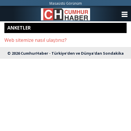
Masaüstü Görünüm
ANASAYFA
ANKETLER
KATEGORİLER
Web sitemize nasıl ulaştınız?
YAZARLAR
© 2026 CumhurHaber - Türkiye'den ve Dünya'dan Sondakika
ANKETLER
Haberleri
FOTO GALERİ
VİDEO GALERİ
KÜNYE
İLETİŞİM