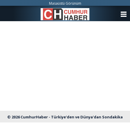
Masaüstü Görünüm
ANASAYFA
KATEGORİLER
YAZARLAR
ANKETLER
FOTO GALERİ
VİDEO GALERİ
KÜNYE
İLETİŞİM
© 2026 CumhurHaber - Türkiye'den ve Dünya'dan Sondakika
Haberleri