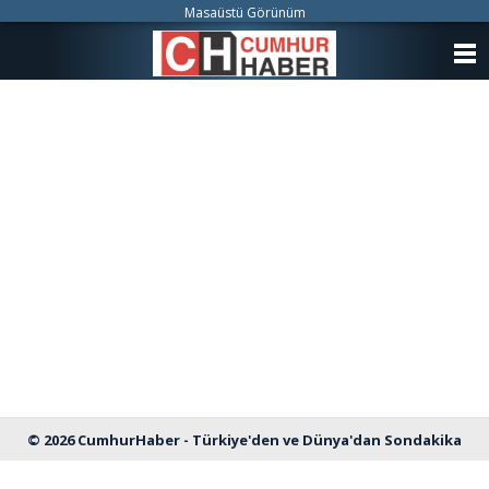
Masaüstü Görünüm
ANASAYFA
KATEGORİLER
YAZARLAR
ANKETLER
FOTO GALERİ
VİDEO GALERİ
KÜNYE
İLETİŞİM
© 2026 CumhurHaber - Türkiye'den ve Dünya'dan Sondakika
Haberleri