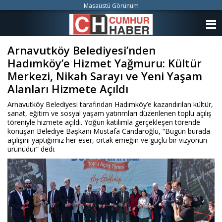
Masaüstü Görünüm
ANASAYFA
Arnavutköy Belediyesi’nden
KATEGORİLER
Hadımköy’e Hizmet Yağmuru: Kültür
YAZARLAR
Merkezi, Nikah Sarayı ve Yeni Yaşam
Alanları Hizmete Açıldı
ANKETLER
Arnavutköy Belediyesi tarafından Hadımköy’e kazandırılan kültür,
sanat, eğitim ve sosyal yaşam yatırımları düzenlenen toplu açılış
FOTO GALERİ
töreniyle hizmete açıldı. Yoğun katılımla gerçekleşen törende
konuşan Belediye Başkanı Mustafa Candaroğlu, “Bugün burada
açılışını yaptığımız her eser, ortak emeğin ve güçlü bir vizyonun
VİDEO GALERİ
ürünüdür” dedi.
KÜNYE
İLETİŞİM