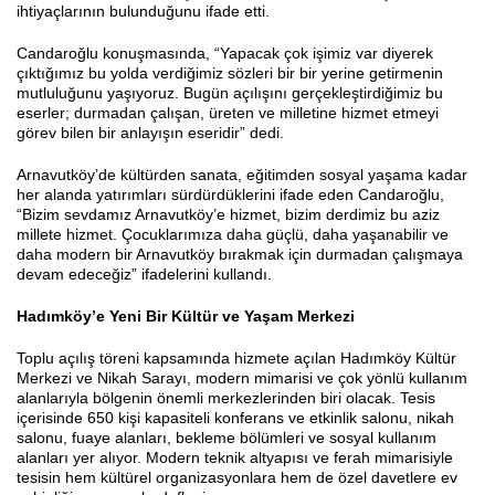
ihtiyaçlarının bulunduğunu ifade etti.
Candaroğlu konuşmasında, “Yapacak çok işimiz var diyerek
çıktığımız bu yolda verdiğimiz sözleri bir bir yerine getirmenin
mutluluğunu yaşıyoruz. Bugün açılışını gerçekleştirdiğimiz bu
eserler; durmadan çalışan, üreten ve milletine hizmet etmeyi
görev bilen bir anlayışın eseridir” dedi.
Arnavutköy’de kültürden sanata, eğitimden sosyal yaşama kadar
her alanda yatırımları sürdürdüklerini ifade eden Candaroğlu,
“Bizim sevdamız Arnavutköy’e hizmet, bizim derdimiz bu aziz
millete hizmet. Çocuklarımıza daha güçlü, daha yaşanabilir ve
daha modern bir Arnavutköy bırakmak için durmadan çalışmaya
devam edeceğiz” ifadelerini kullandı.
Hadımköy’e Yeni Bir Kültür ve Yaşam Merkezi
Toplu açılış töreni kapsamında hizmete açılan Hadımköy Kültür
Merkezi ve Nikah Sarayı, modern mimarisi ve çok yönlü kullanım
alanlarıyla bölgenin önemli merkezlerinden biri olacak. Tesis
içerisinde 650 kişi kapasiteli konferans ve etkinlik salonu, nikah
salonu, fuaye alanları, bekleme bölümleri ve sosyal kullanım
alanları yer alıyor. Modern teknik altyapısı ve ferah mimarisiyle
tesisin hem kültürel organizasyonlara hem de özel davetlere ev