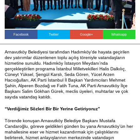
Haberin Doğru Adresi.
Facebook
Twitter
Google+
Whatsapp
Arnavutköy Belediyesi tarafından Hadımköy’de hayata geçirilen
dev yatırımlar düzenlenen toplu açılış töreniyle vatandaşların
hizmetine sunuldu. Hadımköy İstasyon Meydanı’nda
gerçekleştirilen programa İstanbul Milletvekilleri Halis Dalkılıç,
Cüneyt Yüksel, Şengül Karslı, Seda Gören, Yücel Arzen
Hacıoğulları, AK Parti İstanbul İl Başkan Yardımcıları Mehmet
Şahin, Alperen Bozdağ ve Fatih Tuna, AK Parti Arnavutköy İlçe
Başkanı Salim Gökhan Gürek, meclis üyeleri, muhtarlar ve çok
sayıda vatandaş katıldı.
“Verdiğimiz Sözleri Bir Bir Yerine Getiriyoruz”
Törende konuşan Arnavutköy Belediye Başkanı Mustafa
Candaroğlu, göreve geldikleri günden bu yana Arnavutköy’ün her
mahallesine eser ve hizmet kazandırmak için çalıştıklarını
belirterek, hizmet anlayışlarının merkezinde vatandaşın