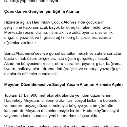
sahipliği yapması hedefleniyor.
Çocuklar ve Gençler İçin Eğitim Alanları
Hizmete açılan Hadımköy Çocuk Atölyesi’nde çocukların
gelişimine katkı sunacak birçok farklı eğitim alanı bulunuyor.
Merkezde resim, drama, ritim, akıl ve zekâ oyunları, seramik,
origami, yazarlık ve İngilizce eğitimleri gibi çeşitli branşlarda
eğitimler verilecek.
Sanat Akademisi’nde ise görsel sanatlar, müzik ve sahne sanatları
başta olmak üzere birçok branşta eğitim gerçekleştirilecek.
Akademi bünyesinde resim, ebru, seramik, piyano, gitar, bağlama,
tiyatro, halk oyunları, drama, fotoğrafçılık ve senaryo yazarlığı gibi
alanlarda eğitimler sunulacak.
Meydan Düzenlemesi ve Sosyal Yaşam Alanları Hizmete Açıldı
Toplam 17 bin 900 metrekarelik alanda yeniden düzenlenen
Hadımköy Meydanı; dinlenme alanları, sosyal kullanım bölümleri
ve modern peyzaj düzenlemeleriyle bölgeye yeni bir görünüm
kazandırdı. Meydan düzenlemesiyle birlikte Hadımköy’ün sosyal
yaşamına katkı sunacak yeni bir merkez oluşturuldu.
Vatandaşların yeni buluşma noktalarından biri olması hedeflenen