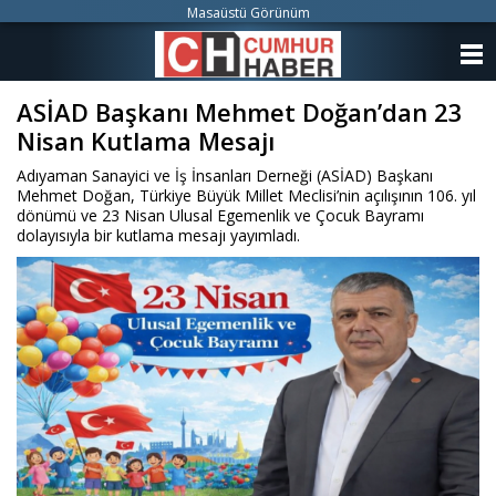
Masaüstü Görünüm
ANASAYFA
ASİAD Başkanı Mehmet Doğan’dan 23
KATEGORİLER
Nisan Kutlama Mesajı
YAZARLAR
Adıyaman Sanayici ve İş İnsanları Derneği (ASİAD) Başkanı
Mehmet Doğan, Türkiye Büyük Millet Meclisi’nin açılışının 106. yıl
ANKETLER
dönümü ve 23 Nisan Ulusal Egemenlik ve Çocuk Bayramı
dolayısıyla bir kutlama mesajı yayımladı.
FOTO GALERİ
VİDEO GALERİ
KÜNYE
İLETİŞİM