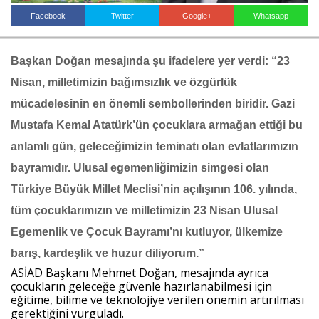
Facebook
Twitter
Google+
Whatsapp
Haberin Doğru Adresi.
Başkan Doğan mesajında şu ifadelere yer verdi: “23 
Nisan, milletimizin bağımsızlık ve özgürlük 
mücadelesinin en önemli sembollerinden biridir. Gazi 
Mustafa Kemal Atatürk’ün çocuklara armağan ettiği bu 
anlamlı gün, geleceğimizin teminatı olan evlatlarımızın 
bayramıdır. Ulusal egemenliğimizin simgesi olan 
Türkiye Büyük Millet Meclisi’nin açılışının 106. yılında, 
tüm çocuklarımızın ve milletimizin 23 Nisan Ulusal 
Egemenlik ve Çocuk Bayramı’nı kutluyor, ülkemize 
barış, kardeşlik ve huzur diliyorum.”
ASİAD Başkanı Mehmet Doğan, mesajında ayrıca 
çocukların geleceğe güvenle hazırlanabilmesi için 
eğitime, bilime ve teknolojiye verilen önemin artırılması 
gerektiğini vurguladı.