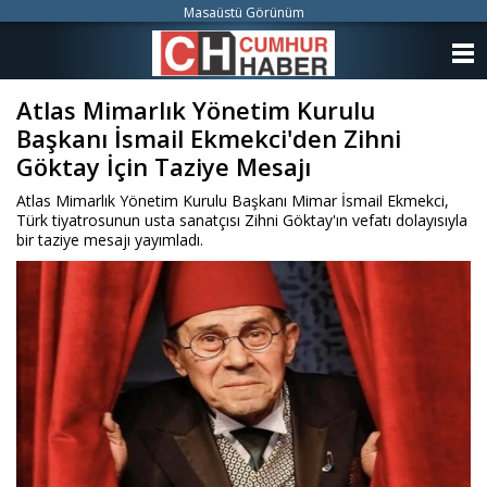
Masaüstü Görünüm
ANASAYFA
Atlas Mimarlık Yönetim Kurulu
KATEGORİLER
Başkanı İsmail Ekmekci'den Zihni
YAZARLAR
Göktay İçin Taziye Mesajı
Atlas Mimarlık Yönetim Kurulu Başkanı Mimar İsmail Ekmekci,
ANKETLER
Türk tiyatrosunun usta sanatçısı Zihni Göktay'ın vefatı dolayısıyla
bir taziye mesajı yayımladı.
FOTO GALERİ
VİDEO GALERİ
KÜNYE
İLETİŞİM